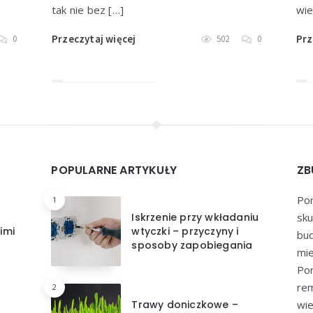
tak nie bez […]
wie
Przeczytaj więcej
Prz
0
502
0
POPULARNE ARTYKUŁY
ZB
Por
1
Iskrzenie przy wkładaniu
sku
imi
wtyczki – przyczyny i
bu
sposoby zapobiegania
mie
Por
re
2
Trawy doniczkowe –
wie