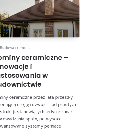
Budowa i remont
ominy ceramiczne –
nnowacje i
astosowania w
udownictwie
iny ceramiczne przez lata przeszły
onującą drogę rozwoju – od prostych
strukcji, stanowiących jedynie kanał
rowadzania spalin, po wysoce
awansowane systemy pełniące