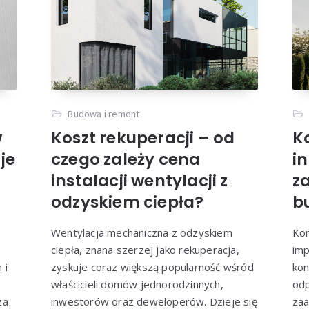
Budowa i remont
w
Koszt rekuperacji – od
K
 je
czego zależy cena
i
instalacji wentylacji z
z
odzyskiem ciepła?
b
Wentylacja mechaniczna z odzyskiem
Kom
ciepła, znana szerzej jako rekuperacja,
imp
 i
zyskuje coraz większą popularność wśród
kon
właścicieli domów jednorodzinnych,
odp
za
inwestorów oraz deweloperów. Dzieje się
za