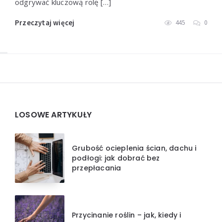
odgrywać kluczową rolę […]
Przeczytaj więcej
445
0
Widgets
LOSOWE ARTYKUŁY
Grubość ocieplenia ścian, dachu i
podłogi: jak dobrać bez
przepłacania
Przycinanie roślin – jak, kiedy i