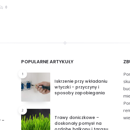
0
POPULARNE ARTYKUŁY
ZB
Por
1
Iskrzenie przy wkładaniu
sku
wtyczki – przyczyny i
bu
sposoby zapobiegania
mie
Por
re
2
Trawy doniczkowe –
wie
 –
doskonały pomysł na
ozdobę balkonu i tarasu