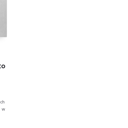
to
ą
ich
, w