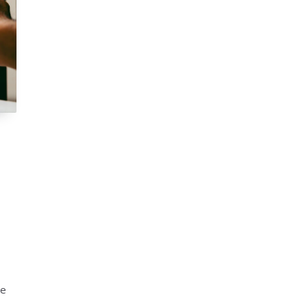
a
ie
,