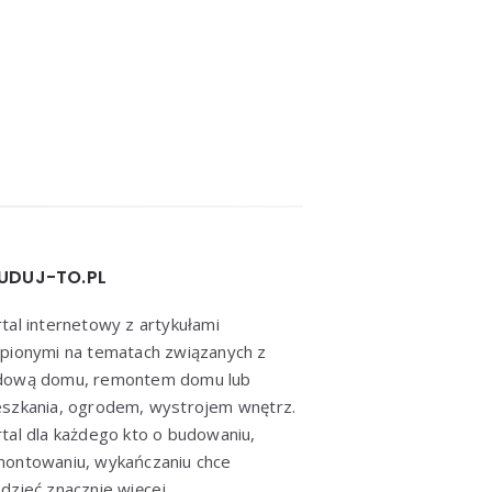
UDUJ-TO.PL
tal internetowy z artykułami
pionymi na tematach związanych z
dową domu, remontem domu lub
szkania, ogrodem, wystrojem wnętrz.
tal dla każdego kto o budowaniu,
montowaniu, wykańczaniu chce
dzieć znacznie więcej.