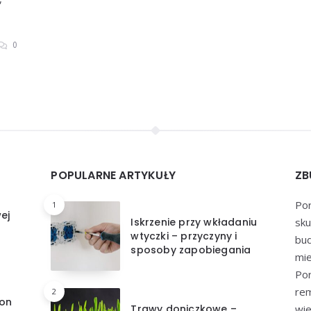
0
POPULARNE ARTYKUŁY
ZB
Por
1
ej
Iskrzenie przy wkładaniu
sku
wtyczki – przyczyny i
bu
sposoby zapobiegania
mie
Por
re
2
kon
Trawy doniczkowe –
wie