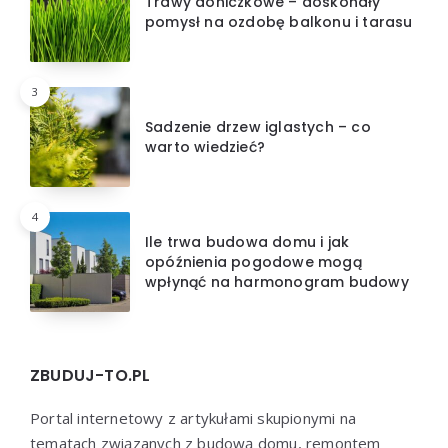
Trawy doniczkowe – doskonały
pomysł na ozdobę balkonu i tarasu
3
Sadzenie drzew iglastych – co
warto wiedzieć?
4
Ile trwa budowa domu i jak
opóźnienia pogodowe mogą
wpłynąć na harmonogram budowy
ZBUDUJ-TO.PL
Portal internetowy z artykułami skupionymi na
tematach związanych z budową domu, remontem