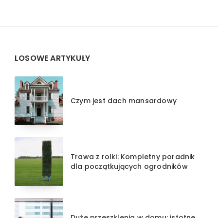
Widgets
LOSOWE ARTYKUŁY
Czym jest dach mansardowy
Trawa z rolki: Kompletny poradnik
dla początkujących ogrodników
Duże przeszklenia w domu: istotne