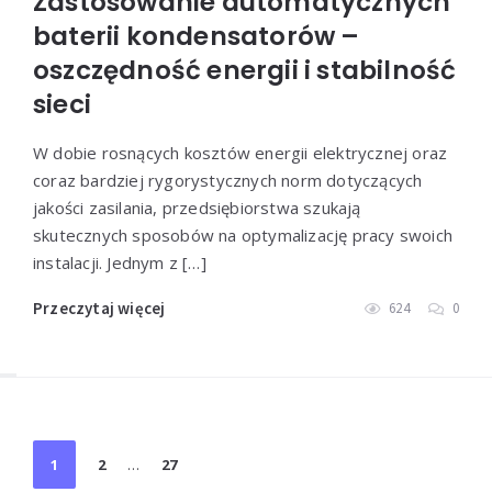
Zastosowanie automatycznych
baterii kondensatorów –
oszczędność energii i stabilność
sieci
W dobie rosnących kosztów energii elektrycznej oraz
coraz bardziej rygorystycznych norm dotyczących
jakości zasilania, przedsiębiorstwa szukają
skutecznych sposobów na optymalizację pracy swoich
instalacji. Jednym z […]
Przeczytaj więcej
624
0
Stronicowanie
1
2
…
27
wpisów