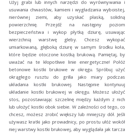
Użyj grabi lub innych narzędzi do wyrównywania i
usuwania chwastów, kamieni i wygładzania wyboistej,
nierównej ziemi, aby uzyskać płaską, solidną
powierzchnię. Przejdź na następny poziom
bezpieczeństwa i wykop płytką dziurę, usuwając
wierzchnią warstwę gleby. Chcesz wykopać
umiarkowaną, głęboką dziurę w samym środku koła,
które będzie otoczone kostką brukową. Pamiętaj, by
uważać na te kłopotliwe linie energetyczne! Połóż
betonowe kostki brukowe w okręgu. Spróbuj użyć
okrągłego rusztu do grilla jako miary podczas
układania kostki brukowej. Następnie kontynuuj
układanie kostki brukowej w okręgu. Możesz ułożyć
stos, pozostawiając szczelinę między każdym z nich
lub ułożyć kostki obok siebie. W zależności od tego, co
chcesz, możesz zrobić większy lub mniejszy dół. Jeśli
używasz kratki jako prowadnicy, po prostu ułóż wokół
niej warstwy kostki brukowej, aby wyglądała jak tarcza