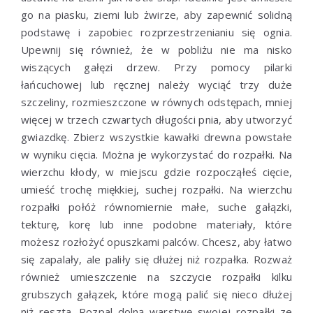
go na piasku, ziemi lub żwirze, aby zapewnić solidną
podstawę i zapobiec rozprzestrzenianiu się ognia.
Upewnij się również, że w pobliżu nie ma nisko
wiszących gałęzi drzew. Przy pomocy pilarki
łańcuchowej lub ręcznej należy wyciąć trzy duże
szczeliny, rozmieszczone w równych odstępach, mniej
więcej w trzech czwartych długości pnia, aby utworzyć
gwiazdkę. Zbierz wszystkie kawałki drewna powstałe
w wyniku cięcia. Można je wykorzystać do rozpałki. Na
wierzchu kłody, w miejscu gdzie rozpocząłeś cięcie,
umieść trochę miękkiej, suchej rozpałki. Na wierzchu
rozpałki połóż równomiernie małe, suche gałązki,
tekturę, korę lub inne podobne materiały, które
możesz rozłożyć opuszkami palców. Chcesz, aby łatwo
się zapalały, ale paliły się dłużej niż rozpałka. Rozważ
również umieszczenie na szczycie rozpałki kilku
grubszych gałązek, które mogą palić się nieco dłużej
niż reszta. Rozpal dolną warstwę swojej rozpałki ze