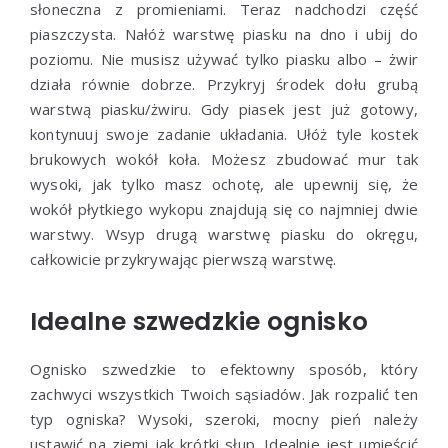
słoneczna z promieniami. Teraz nadchodzi część
piaszczysta. Nałóż warstwę piasku na dno i ubij do
poziomu. Nie musisz używać tylko piasku albo – żwir
działa równie dobrze. Przykryj środek dołu grubą
warstwą piasku/żwiru. Gdy piasek jest już gotowy,
kontynuuj swoje zadanie układania. Ułóż tyle kostek
brukowych wokół koła. Możesz zbudować mur tak
wysoki, jak tylko masz ochotę, ale upewnij się, że
wokół płytkiego wykopu znajdują się co najmniej dwie
warstwy. Wsyp drugą warstwę piasku do okręgu,
całkowicie przykrywając pierwszą warstwę.
Idealne szwedzkie ognisko
Ognisko szwedzkie to efektowny sposób, który
zachwyci wszystkich Twoich sąsiadów. Jak rozpalić ten
typ ogniska? Wysoki, szeroki, mocny pień należy
ustawić na ziemi jak krótki słup. Idealnie jest umieścić