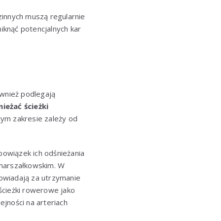
zinnych muszą regularnie
iknąć potencjalnych kar
ównież podlegają
ieżać ścieżki
tym zakresie zależy od
owiązek ich odśnieżania
 marszałkowskim. W
owiadają za utrzymanie
ścieżki rowerowe jako
jności na arteriach