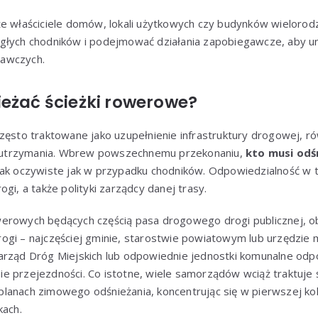
że właściciele domów, lokali użytkowych czy budynków wielorod
głych chodników i podejmować działania zapobiegawcze, aby un
awczych.
ieżać ścieżki rowerowe?
zęsto traktowane jako uzupełnienie infrastruktury drogowej, r
utrzymania. Wbrew powszechnemu przekonaniu,
kto musi odśn
ż tak oczywiste jak w przypadku chodników. Odpowiedzialność w 
drogi, a także polityki zarządcy danej trasy.
erowych będących częścią pasa drogowego drogi publicznej, ob
ogi – najczęściej gminie, starostwie powiatowym lub urzędzie
arząd Dróg Miejskich lub odpowiednie jednostki komunalne odp
e przejezdności. Co istotne, wiele samorządów wciąż traktuje 
anach zimowego odśnieżania, koncentrując się w pierwszej kole
kach.