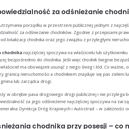
powiedzialność za odśnieżanie chodn
trzymania porządku w przestrzeni publicznej jednym z najczę
dzialność za odśnieżanie chodników. Zgodnie z przepisami praw
ży od lokalizacji chodnika oraz jego związku z przyległymi nieruch
a chodnika
najczęściej spoczywa na właścicielu lub użytkownik
cej bezpośrednio do chodnika. Jeśli więc chodnik biegnie bezpo
j właściciel ma obowiązek usunąć z niego śnieg i lód. Co ważne, 
y granicą nieruchomości a chodnikiem znajduje się pas zieleni 
gmina lub zarządca drogi.
leży w obrębie pasa drogowego drogi publicznej i nie przylega 
wiedzialność za jego odśnieżenie najczęściej spoczywa na zarz
eneralna Dyrekcja Dróg Krajowych i Autostrad – w zależności od
nieżania chodnika przy posesji – co