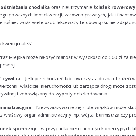
odśnieżania chodnika
oraz nieutrzymanie
ścieżek rowerowy
gu poważnych konsekwencji, zarówno prawnych, jak i finanso
 rośnie, wciąż wiele osób lekceważy te obowiązki, nie zdając 
ekwencji należą:
traż Miejska może nałożyć mandat w wysokości do 500 zł za nie
posesji.
 cywilna
– Jeśli przechodzień lub rowerzysta dozna obrażeń w
ierzchni, właściciel nieruchomości lub zarządca drogi może zost
cywilnej i zobowiązany do wypłaty odszkodowania.
ministracyjne
– Niewywiązywanie się z obowiązków może sku
 właściwy organ administracyjny, np. wójta, burmistrza czy pr
unek społeczny
– w przypadku nieruchomości komercyjnych l