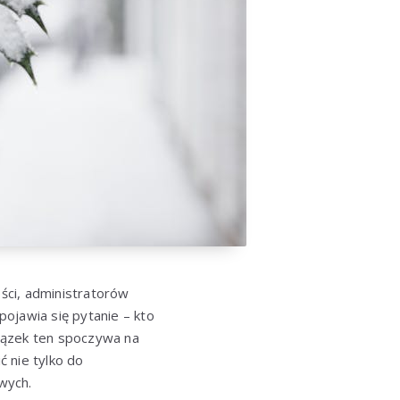
ości, administratorów
ojawia się pytanie – kto
iązek ten spoczywa na
 nie tylko do
wych.