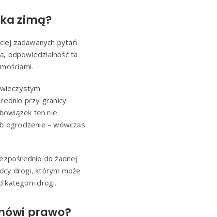
ika zimą?
ściej zadawanych pytań
a, odpowiedzialność ta
omościami.
u wieczystym
średnio przy granicy
obowiązek ten nie
lub ogrodzenie – wówczas
bezpośrednio do żadnej
ądcy drogi, którym może
 kategorii drogi.
 mówi prawo?