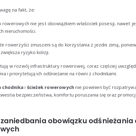
agę na fakt, że:
k rowerowych nie jest obowiązkiem właścicieli posesji, nawet j
ch nieruchomości.
że rowerzyści zmuszeni są do korzystania z jezdni zimą, poniew
zwiększa ryzyko kolizji.
tują w rozwój infrastruktury rowerowej, coraz częściej uwzględn
 i priorytetują ich odśnieżanie na równi z chodnikami.
a chodnika
i
ścieżek rowerowych
nie powinien być rozpatrywa
kwestia bezpieczeństwa, komfortu poruszania się oraz promo
zaniedbania obowiązku odśnieżania 
owych