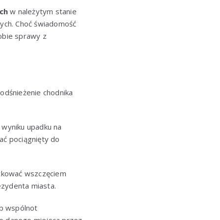
ch
w należytym stanie
wych. Choć świadomość
sobie sprawy z
odśnieżenie chodnika
 wyniku upadku na
ać pociągnięty do
tkować wszczęciem
ezydenta miasta.
ub wspólnot