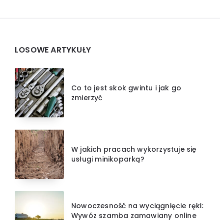
Widgets
LOSOWE ARTYKUŁY
Co to jest skok gwintu i jak go
zmierzyć
W jakich pracach wykorzystuje się
usługi minikoparką?
Nowoczesność na wyciągnięcie ręki:
Wywóz szamba zamawiany online