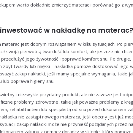
 zakupem warto dokładnie zmierzyć materac i porównać go z wy
ainwestować w nakładkę na materac
a materac jest dobrym rozwiązaniem w kilku sytuacjach. Po pi
acił swoją pierwotną twardość lub komfort, ale jeszcze nie ch
rzedłużyć jego żywotność i poprawić komfort snu. Po drugie, 
 on zbyt twardy lub miękki – nakładka pomoże dostosować jego 
ważyć zakup nakładki, jeśli mamy specjalne wymagania, takie ja
 lub poprawa higieny snu.
wietny i niezwykle przydatny produkt, ale nie zawsze jest odp
ficzne problemy zdrowotne, takie jak poważne problemy z kr
zem, rehabilitantem lub specjalistą od snu przed dokonaniem z
nakładka nie zastąpi nowego materaca, jeśli obecny jest już mo
ytuacji zakup nakładki może nie przynieść pożądanych przez nas
 dokonaniem zakupu z pomocy doradcy w sklepie, który pomoże