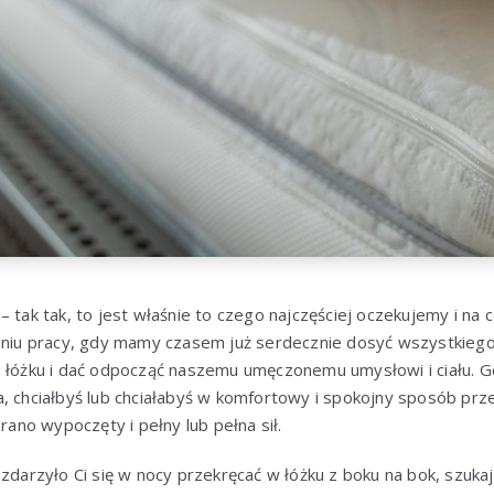
– tak tak, to jest właśnie to czego najczęściej oczekujemy i n
 dniu pracy, gdy mamy czasem już serdecznie dosyć wszystkieg
 łóżku i dać odpocząć naszemu umęczonemu umysłowi i ciału. Gd
a, chciałbyś lub chciałabyś w komfortowy i spokojny sposób pr
 rano wypoczęty i pełny lub pełna sił.
zdarzyło Ci się w nocy przekręcać w łóżku z boku na bok, szukają