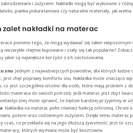
zabrudzeniami i zużyciem. Nakładki mogą być wykonane z różnyc
lateks, pianka poliuretanowa czy naturalne materiały, jak wełna 
h zalet nakładki na materac
aterace pomimo tego, że mogą wydawać się takim niepozornym 
 są niezwykle chętnie kupowane i stały się tak popularne? Zobac
 jakie są największe korzyści z ich zastosowania.
u snu
: Jednym z najważniejszych powodów, dla których ludzie 
c, jest chęć poprawy komfortu snu. Nakładka może znacząco wp
, co jest szczególnie istotne dla osób, które mają problem z
ości materaca do swoich potrzeb. Jeśli materac jest zbyt twar
rmoelastycznej może sprawić, że będzie bardziej przyjemny w uż
a
: Nakładka na materac pełni również funkcję ochronną. Chroni
niami, potem oraz codziennym zużyciem. Dzięki temu materac 
y czas, co przekłada się na jego dłuższą żywotność. Jest to szc
 materacy, których wymiana może być kosztowna.