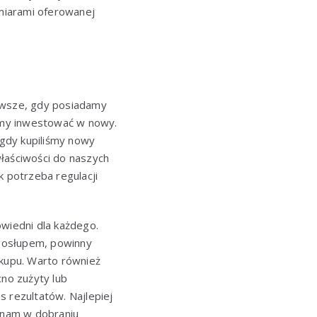
miarami oferowanej
?
erwsze, gdy posiadamy
cemy inwestować w nowy.
gdy kupiliśmy nowy
właściwości do naszych
k potrzeba regulacji
owiedni dla każdego.
ęgosłupem, powinny
akupu. Warto również
cno zużyty lub
 rezultatów. Najlepiej
 nam w dobraniu