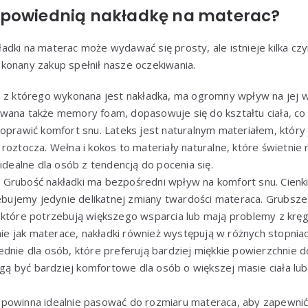
dpowiednią nakładkę na materac?
dki na materac może wydawać się prosty, ale istnieje kilka cz
konany zakup spełnił nasze oczekiwania.
ł, z którego wykonana jest nakładka, ma ogromny wpływ na jej w
wana także memory foam, dopasowuje się do kształtu ciała, c
oprawić komfort snu. Lateks jest naturalnym materiałem, który j
roztocza. Wełna i kokos to materiały naturalne, które świetnie 
 idealne dla osób z tendencją do pocenia się.
: Grubość nakładki ma bezpośredni wpływ na komfort snu. Cienki
rzebujemy jedynie delikatnej zmiany twardości materaca. Grubsz
 które potrzebują większego wsparcia lub mają problemy z krę
ie jak materace, nakładki również występują w różnych stopniac
ednie dla osób, które preferują bardziej miękkie powierzchnie 
 być bardziej komfortowe dla osób o większej masie ciała lub 
a powinna idealnie pasować do rozmiaru materaca, aby zapewni