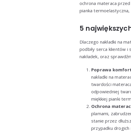
ochrona materaca przed 
pianka termoelastyczna, 
5 największyc
Dlaczego nakładki na m
podbiły serca klientów i
nakładek, oraz sprawdźmy
Poprawa komfort
nakładki na matera
twardości materaca
odpowiedniej tward
miękkiej pianki te
Ochrona materac
plamami, zabrudze
stanie przez dłuższ
przypadku drogich