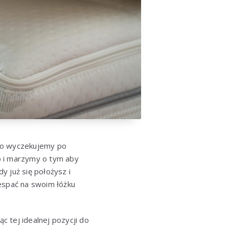
a co wyczekujemy po
o i marzymy o tym aby
y już się położysz i
zespać na swoim łóżku
c tej idealnej pozycji do