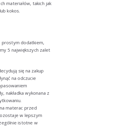
h materiałów, takich jak
lub kokos.
i prostym dodatkiem,
zmy 5 największych zalet
decydują się na zakup
łynąć na odczucie
 dopasowaniem
dy, nakładka wykonana z
ytkowaniu.
 ona materac przed
pozostaje w lepszym
zególnie istotne w