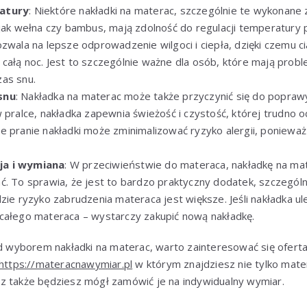
atury
: Niektóre nakładki na materac, szczególnie te wykonane 
 jak wełna czy bambus, mają zdolność do regulacji temperatury 
ozwala na lepsze odprowadzenie wilgoci i ciepła, dzięki czemu 
całą noc. Jest to szczególnie ważne dla osób, które mają pro
as snu.
snu
: Nakładka na materac może także przyczynić się do poprawy 
w pralce, nakładka zapewnia świeżość i czystość, której trudno
e pranie nakładki może zminimalizować ryzyko alergii, ponieważ
ja i wymiana
: W przeciwieństwie do materaca, nakładkę na m
ć. To sprawia, że jest to bardzo praktyczny dodatek, szczegól
zie ryzyko zabrudzenia materaca jest większe. Jeśli nakładka ule
całego materaca – wystarczy zakupić nową nakładkę.
nad wyborem nakładki na materac, warto zainteresować się ofert
https://materacnawymiar.pl
w którym znajdziesz nie tylko mater
z także będziesz mógł zamówić je na indywidualny wymiar.