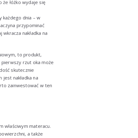
o że łóżko wydaje się
my każdego dnia – w
 zaczyna przypominać
j wkracza nakładka na
iowym, to produkt,
a pierwszy rzut oka może
dość skutecznie
m jest nakładka na
warto zainwestować w ten
tym właściwym materacu.
owierzchni, a także