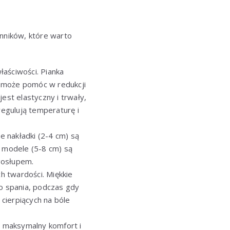
ynników, które warto
łaściwości. Pianka
o może pomóc w redukcji
est elastyczny i trwały,
regulują temperaturę i
e nakładki (2-4 cm) są
e modele (5-8 cm) są
gosłupem.
h twardości. Miękkie
do spania, podczas gdy
cierpiących na bóle
ć maksymalny komfort i