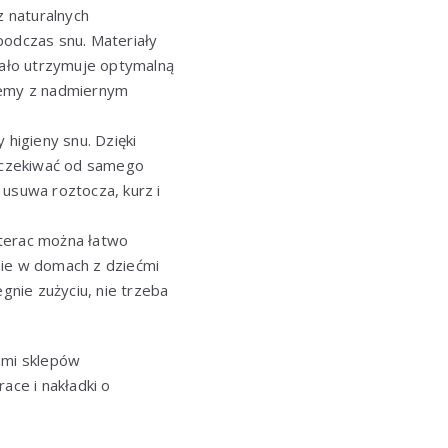
z naturalnych
podczas snu. Materiały
ciało utrzymuje optymalną
blemy z nadmiernym
higieny snu. Dzięki
 oczekiwać od samego
 usuwa roztocza, kurz i
aterac można łatwo
nie w domach z dziećmi
gnie zużyciu, nie trzeba
ami sklepów
ace i nakładki o