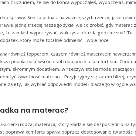
 rano z uczuciem, że nie do końca wypocząłeś, wypoczęłaś, mim
sedno sprawy. Sen to jedna z najważniejszych rzeczy, jakie robi
rawie jedną trzecią naszego życia! Ale co zrobić, gdy materac
ie, że zamiast wypoczywać, walczysz o każdą godzinę snu? Tuta
 dodatek, który może totalnie odmienić Twoje noce.
wana również topperem, czasem również materacem nawierzchn
kszą popularność wśród osób dbających o komfort snu. Choć n
stym, skromnym dodatkiem, w rzeczywistości może znacząco i 
zedłużyć żywotność materaca. Przyjrzyjmy się zatem bliżej, czy
łówne zalety, jak wybrać odpowiedni model i dlaczego w ogóle 
ładka na materac?
aki cienki rodzaj materaca, który kładzie się bezpośrednio na 
st poprawa komfortu spania poprzez dostosowanie twardości p