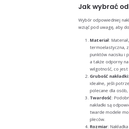
Jak wybrać o
Wybór odpowiedniej nakła
wziąć pod uwagę, aby do
Materiał
: Materia
termoelastyczna, z
punktów nacisku i p
a także odporny na 
wilgotność, co jest
Grubość nakładki
idealne, jeśli pot
polecane dla osób,
Twardość
: Podobn
nakładki są odpowi
twarde modele mogą
pleców.
Rozmiar
: Nakładk