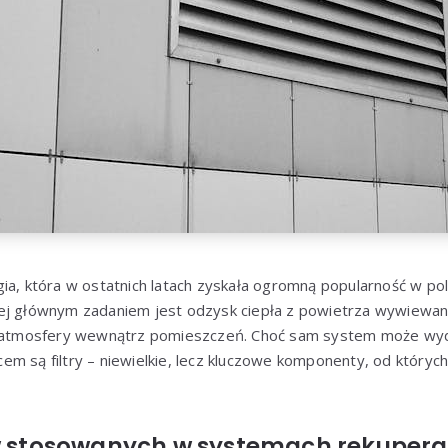
ia, która w ostatnich latach zyskała ogromną popularność w pol
ej głównym zadaniem jest odzysk ciepła z powietrza wywiewan
ej atmosfery wewnątrz pomieszczeń. Choć sam system może wy
m są filtry – niewielkie, lecz kluczowe komponenty, od których
ów stosowanych w systemach rekupera