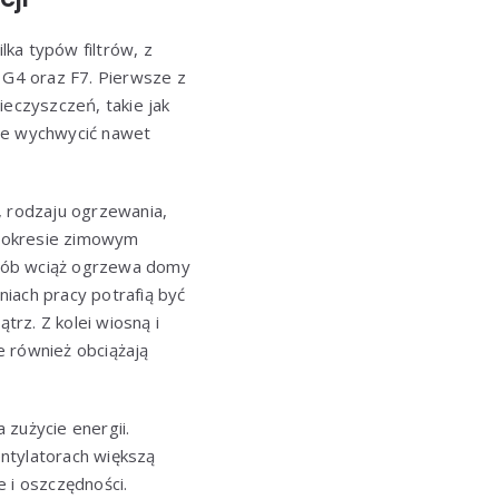
lka typów filtrów, z
sy G4 oraz F7. Pierwsze z
ieczyszczeń, takie jak
olne wychwycić nawet
u, rodzaju ogrzewania,
W okresie zimowym
osób wciąż ogrzewa domy
niach pracy potrafią być
rz. Z kolei wiosną i
re również obciążają
 zużycie energii.
ntylatorach większą
e i oszczędności.