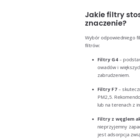
Jakie filtry st
znaczenie?
Wybór odpowiedniego filt
filtrów:
Filtry G4
– podstaw
owadów i większych
zabrudzeniem.
Filtry F7
– skutecz
PM2,5. Rekomendow
lub na terenach z
Filtry z węglem 
nieprzyjemny zapac
jest adsorpcja zwi