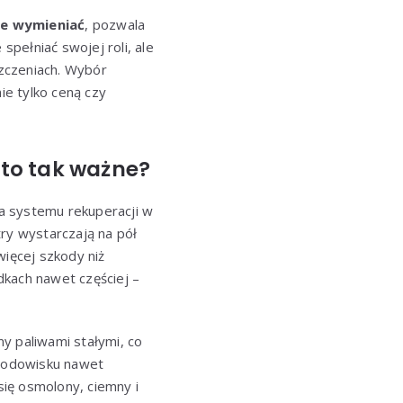
 je wymieniać
, pozwala
spełniać swojej roli, ale
zczeniach. Wybór
e tylko ceną czy
 to tak ważne?
a systemu rekuperacji w
try wystarczają na pół
więcej szkody niż
dkach nawet częściej –
y paliwami stałymi, co
środowisku nawet
się osmolony, ciemny i