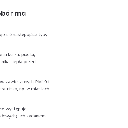
dobór ma
je się następujące typy
iu kurzu, piasku,
nika ciepła przed
łów zawieszonych PM10 i
t niska, np. w miastach
zie występuje
słowych). Ich zadaniem