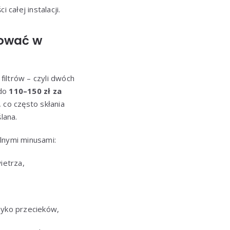
całej instalacji.
tować w
filtrów – czyli dwóch
do
110–150 zł za
 co często skłania
lana.
alnymi minusami:
ietrza,
yko przecieków,