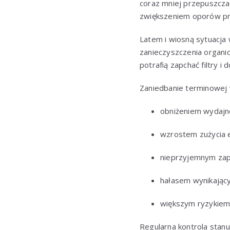
coraz mniej przepuszczal
zwiększeniem oporów prz
Latem i wiosną sytuacja 
zanieczyszczenia organi
potrafią zapchać filtry i
Zaniedbanie terminowej 
obniżeniem wydajno
wzrostem zużycia e
nieprzyjemnym za
hałasem wynikając
większym ryzykiem 
Regularna kontrola stanu 