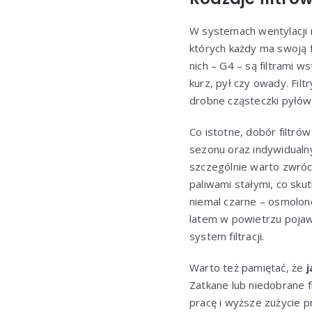
W systemach wentylacji me
których każdy ma swoją fu
nich – G4 – są filtrami 
kurz, pył czy owady. Fil
drobne cząsteczki pyłów
Co istotne, dobór filtrów
sezonu oraz indywidualn
szczególnie warto zwróc
paliwami stałymi, co skut
niemal czarne – osmolone
latem w powietrzu pojawia
system filtracji.
Warto też pamiętać, że
j
Zatkane lub niedobrane 
pracę i wyższe zużycie pr