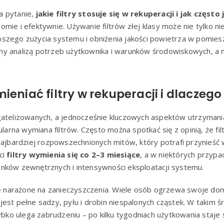
a pytanie,
jakie filtry stosuje się w rekuperacji i jak często
ie i efektywnie. Używanie filtrów złej klasy może nie tylko nie 
szego zużycia systemu i obniżenia jakości powietrza w pomies
y analizą potrzeb użytkownika i warunków środowiskowych, a ni
ieniać filtry w rekuperacji i dlaczego
gatelizowanych, a jednocześnie kluczowych aspektów utrzymani
ularna wymiana filtrów. Często można spotkać się z opinią, że fil
najbardziej rozpowszechnionych mitów, który potrafi przynieść 
ci
filtry wymienia się co 2–3 miesiące
, a w niektórych przypa
nków zewnętrznych i intensywności eksploatacji systemu.
ie narażone na zanieczyszczenia. Wiele osób ogrzewa swoje dom
est pełne sadzy, pyłu i drobin niespalonych cząstek. W takim 
zybko ulega zabrudzeniu – po kilku tygodniach użytkowania staje 