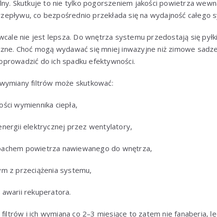
ny. Skutkuje to nie tylko pogorszeniem jakości powietrza wewn
epływu, co bezpośrednio przekłada się na wydajność całego 
wcale nie jest lepsza. Do wnętrza systemu przedostają się pyłk
czne. Choć mogą wydawać się mniej inwazyjne niż zimowe sadze
 doprowadzić do ich spadku efektywności.
wymiany filtrów może skutkować:
ści wymiennika ciepła,
nergii elektrycznej przez wentylatory,
pachem powietrza nawiewanego do wnętrza,
ym z przeciążenia systemu,
awarii rekuperatora.
filtrów i ich wymiana co 2–3 miesiące to zatem nie fanaberia, l