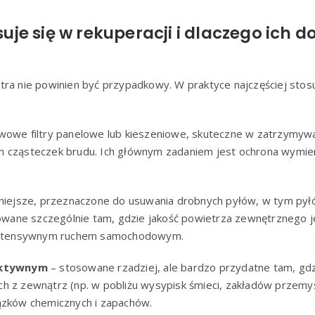
osuje się w rekuperacji i dlaczego ich 
ra nie powinien być przypadkowy. W praktyce najczęściej stosu
owe filtry panelowe lub kieszeniowe, skuteczne w zatrzymywan
 cząsteczek brudu. Ich głównym zadaniem jest ochrona wymien
niejsze, przeznaczone do usuwania drobnych pyłów, w tym py
ane szczególnie tam, gdzie jakość powietrza zewnętrznego jes
 intensywnym ruchem samochodowym.
aktywnym
– stosowane rzadziej, ale bardzo przydatne tam, gd
h z zewnątrz (np. w pobliżu wysypisk śmieci, zakładów przemy
ązków chemicznych i zapachów.