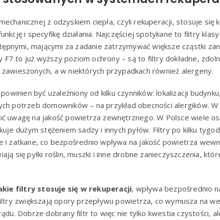
chanicznej z odzyskiem ciepła, czyli rekuperacji, stosuje się ki
nkcję i specyfikę działania. Najczęściej spotykane to filtry kla
wstępnymi, mającymi za zadanie zatrzymywać większe cząstki zan
try F7 to już wyższy poziom ochrony – są to filtry dokładne, zd
 zawieszonych, a w niektórych przypadkach również alergeny.
 powinien być uzależniony od kilku czynników: lokalizacji budynk
ych potrzeb domowników – na przykład obecności alergików. 
ić uwagę na jakość powietrza zewnętrznego. W Polsce wiele 
kuje dużym stężeniem sadzy i innych pyłów. Filtry po kilku tygod
 i zatkane, co bezpośrednio wpływa na jakość powietrza wewnąt
ją się pyłki roślin, muszki i inne drobne zanieczyszczenia, któ
akie filtry stosuje się w rekuperacji
, wpływa bezpośrednio na
filtry zwiększają opory przepływu powietrza, co wymusza na we
ądu. Dobrze dobrany filtr to więc nie tylko kwestia czystości, al