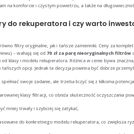
nam na komforcie i czystym powietrzu, a także na długowieczności 
iltry do rekuperatora i czy warto inwes
wno filtry oryginalne, jak i tańsze zamienniki. Ceny za komplet 
wiewu) – wahają się od
70 zł za parę nieoryginalnych filtrów
i od klasy i modelu rekuperatora. Różnica w cenie bywa znaczna,
tańszych opcji. Jednak ta decyzja powinna być dobrze przemyś
 spełniać swoje zadanie, ale trzeba liczyć się z kilkoma potencj
rowanej klasy filtracji, co obniża skuteczność oczyszczania pow
yć mniej trwały i szybciej się zatykać,
asowane do konkretnego modelu rekuperatora, co zwiększa ryz