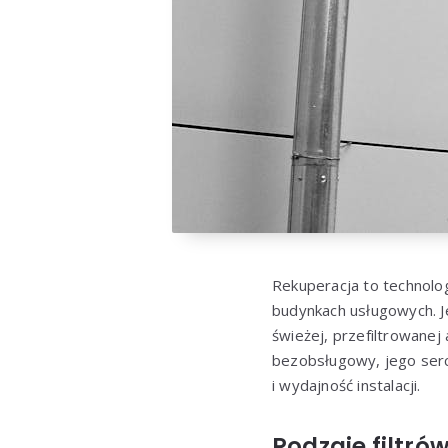
Rekuperacja to technolog
budynkach usługowych. J
świeżej, przefiltrowan
bezobsługowy, jego serce
i wydajność instalacji.
Rodzaje filtr