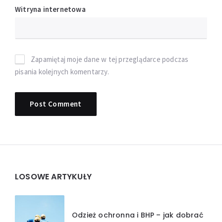
Witryna internetowa
Zapamiętaj moje dane w tej przeglądarce podczas
pisania kolejnych komentarzy.
Widgets
LOSOWE ARTYKUŁY
Odzież ochronna i BHP – jak dobrać