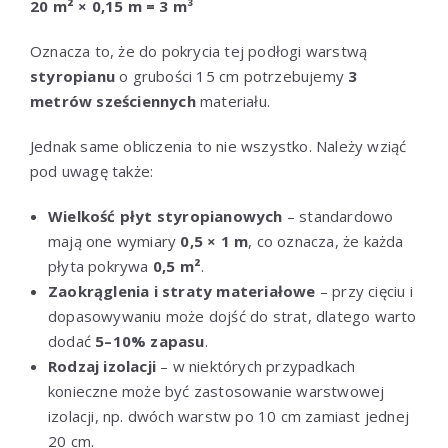
20 m² × 0,15 m = 3 m³
Oznacza to, że do pokrycia tej podłogi warstwą
styropianu
o grubości 15 cm potrzebujemy
3
metrów sześciennych
materiału.
Jednak same obliczenia to nie wszystko. Należy wziąć
pod uwagę także:
Wielkość płyt styropianowych
– standardowo
mają one wymiary
0,5 × 1 m
, co oznacza, że każda
płyta pokrywa
0,5 m²
.
Zaokrąglenia i straty materiałowe
– przy cięciu i
dopasowywaniu może dojść do strat, dlatego warto
dodać
5–10% zapasu
.
Rodzaj izolacji
– w niektórych przypadkach
konieczne może być zastosowanie warstwowej
izolacji, np. dwóch warstw po 10 cm zamiast jednej
20 cm.