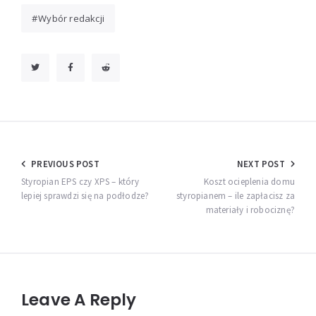
Wybór redakcji
Nawigacja
PREVIOUS POST
NEXT POST
wpisu
Styropian EPS czy XPS – który
Koszt ocieplenia domu
lepiej sprawdzi się na podłodze?
styropianem – ile zapłacisz za
materiały i robociznę?
Leave A Reply