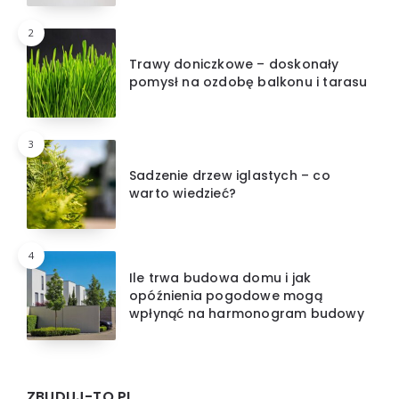
2
Trawy doniczkowe – doskonały
pomysł na ozdobę balkonu i tarasu
3
Sadzenie drzew iglastych – co
warto wiedzieć?
4
Ile trwa budowa domu i jak
opóźnienia pogodowe mogą
wpłynąć na harmonogram budowy
ZBUDUJ-TO.PL