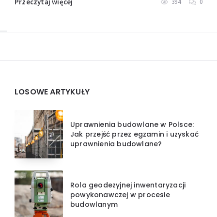
Przeczytaj więcej
394
0
Widgets
LOSOWE ARTYKUŁY
Uprawnienia budowlane w Polsce:
Jak przejść przez egzamin i uzyskać
uprawnienia budowlane?
Rola geodezyjnej inwentaryzacji
powykonawczej w procesie
budowlanym