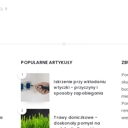
0
POPULARNE ARTYKUŁY
ZB
Por
1
Iskrzenie przy wkładaniu
sku
wtyczki – przyczyny i
bu
sposoby zapobiegania
mie
Por
re
2
ga
Trawy doniczkowe –
wie
doskonały pomysł na