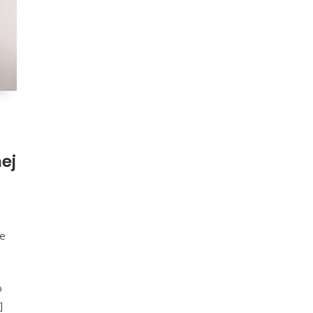
ej
ie
o
]