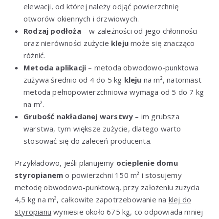
elewacji, od której należy odjąć powierzchnię
otworów okiennych i drzwiowych.
Rodzaj podłoża
– w zależności od jego chłonności
oraz nierówności zużycie
kleju
może się znacząco
różnić.
Metoda aplikacji
– metoda obwodowo-punktowa
zużywa średnio od 4 do 5 kg
kleju
na m², natomiast
metoda pełnopowierzchniowa wymaga od 5 do 7 kg
na m².
Grubość nakładanej warstwy
– im grubsza
warstwa, tym większe zużycie, dlatego warto
stosować się do zaleceń producenta.
Przykładowo, jeśli planujemy
ocieplenie domu
styropianem
o powierzchni 150 m² i stosujemy
metodę obwodowo-punktową, przy założeniu zużycia
4,5 kg na m², całkowite zapotrzebowanie na
klej do
styropianu
wyniesie około 675 kg, co odpowiada mniej