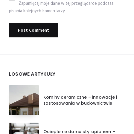
Zapamiętaj moje dane w tej przeglądarce podczas
pisania kolejnych komentarzy.
Widgets
LOSOWE ARTYKUŁY
Kominy ceramiczne – innowacje i
zastosowania w budownictwie
Ocieplenie domu styropianem –