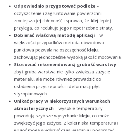
Odpowiednio przygotować podłoże
–
oczyszczenie i zagruntowanie powierzchni
zmniejsza jej chłonność i sprawia, że
klej
lepiej
przylega, co redukuje jego niepotrzebne straty.
Dobierać właściwą metodę aplikacji
– w
większości przypadków metoda obwodowo-
punktowa pozwala na oszczędność
kleju
,
zachowując jednocześnie wysoką jakość mocowania.
Stosować rekomendowaną grubość warstwy
–
zbyt gruba warstwa nie tylko zwiększa zużycie
materiału, ale może również prowadzić do
osłabienia przyczepności i deformacji płyt
styropianowych.
Unikać pracy w niekorzystnych warunkach
atmosferycznych
– wysokie temperatury
powodują szybsze wysychanie
kleju
, co może
zwiększyć jego zużycie. Z kolei niska temperatura i
wilgoć mogą wydłużyć czas wiązania i pogorszyć