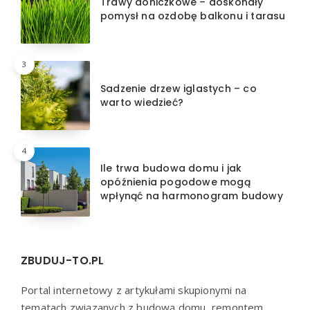
Trawy doniczkowe – doskonały
pomysł na ozdobę balkonu i tarasu
3
Sadzenie drzew iglastych – co
warto wiedzieć?
4
Ile trwa budowa domu i jak
opóźnienia pogodowe mogą
wpłynąć na harmonogram budowy
ZBUDUJ-TO.PL
Portal internetowy z artykułami skupionymi na
tematach związanych z budową domu, remontem