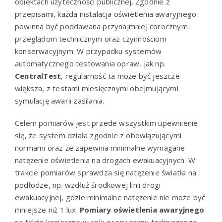
obiektach użyteczności publicznej. Zgodnie z
przepisami, każda instalacja oświetlenia awaryjnego
powinna być poddawana przynajmniej corocznym
przeglądom technicznym oraz czynnościom
konserwacyjnym. W przypadku systemów
automatycznego testowania opraw, jak np.
CentralTest
, regularność ta może być jeszcze
większa, z testami miesięcznymi obejmującymi
symulację awarii zasilania.
Celem pomiarów jest przede wszystkim upewnienie
się, że system działa zgodnie z obowiązującymi
normami oraz że zapewnia minimalne wymagane
natężenie oświetlenia na drogach ewakuacyjnych. W
trakcie pomiarów sprawdza się natężenie światła na
podłodze, np. wzdłuż środkowej linii drogi
ewakuacyjnej, gdzie minimalne natężenie nie może być
mniejsze niż 1 lux.
Pomiary oświetlenia awaryjnego
są także konieczne w celu oceny stanu technicznego