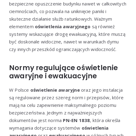
bezpieczne opuszczenie budynku nawet w całkowitych
ciemnościach, co pozwala na uniknięcie paniki i
skuteczne działanie służb ratunkowych. Ważnym
elementem
oświetlenia awaryjnego
są również
systemy wskazujące drogę ewakuacyjną, które muszą
być doskonale widoczne, nawet w warunkach dymu
czy innych przeszkód ograniczających widoczność.
Normy regulujące oświetlenie
awaryjne i ewakuacyjne
W Polsce
oświetlenie awaryjne
oraz jego instalacja
są regulowane przez szereg norm i przepisów, które
mają na celu zapewnienie maksymalnego poziomu
bezpieczeństwa. Jednym z najważniejszych
dokumentów jest norma
PN-EN 1838
, która określa
wymagania dotyczące systemów
oświetlenia
awaryjnego
oraz
ewakuacyjnego
w różnych typach