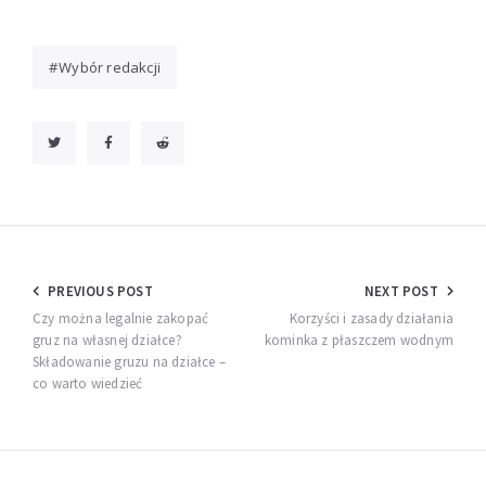
Wybór redakcji
Nawigacja
PREVIOUS POST
NEXT POST
wpisu
Czy można legalnie zakopać
Korzyści i zasady działania
gruz na własnej działce?
kominka z płaszczem wodnym
Składowanie gruzu na działce –
co warto wiedzieć