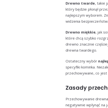
Drewno twarde
, takie 
który będzie płonął prze
najlepszym wyborem. Znan
widzenia bezpieczeństwa 
Drewno miękkie
, jak s
które chcą szybko rozgr
drewno znacznie częście
drewna twardego.
Ostateczny wybór
najl
specyfiki kominka. Niez
przechowywane, co jest
Zasady przec
Przechowywanie drewna 
negatywnie wpłynąć na j