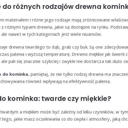
 do różnych rodzajów drewna komi
tym materiałem i różne jego rodzaje mają zróżnicowane właściw
ę z różnymi typami drewna, jakie są dostępne na rynku. Podst
 ale nawet w tych kategoriach jest wiele niuansów.
zaje drewna twardego to dąb, grab czy buk. Są one zdecydowani
 czas palenia i wyższą temperaturę. Drewno miękkie jak świerk cz
 ale pali się znacznie szybciej i zwykle nie dostarcza tak dużo ci
 do kominka
, pamiętaj, że nie tylko rodzaj drewna ma znaczeni
echowywania również wpływają na efektywność palenia.
do kominka: twarde czy miękkie?
ardym a miękkim może być zależny od kilku czynników, w tym
 tego, jakie masz oczekiwania co do ciepła i atmosfery, jaką ch