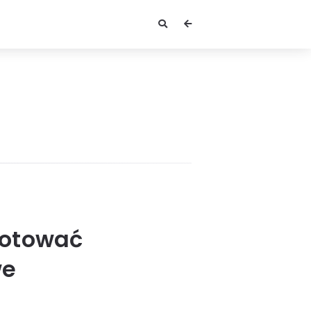
gotować
we