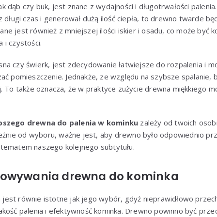
jak dąb czy buk, jest znane z wydajności i długotrwałości palenia. 
z długi czas i generował dużą ilość ciepła, to drewno twarde będ
e jest również z mniejszej ilości iskier i osadu, co może być 
i czystości.
osna czy świerk, jest zdecydowanie łatwiejsze do rozpalenia i m
zać pomieszczenie. Jednakże, ze względu na szybsze spalanie, 
j. To także oznacza, że w praktyce zużycie drewna miękkiego m
epszego drewna do palenia w kominku
zależy od twoich osobi
ależnie od wyboru, ważne jest, aby drewno było odpowiednio pr
 tematem naszego kolejnego subtytułu.
howywania drewna do kominka
jest równie istotne jak jego wybór, gdyż nieprawidłowo pr
akość palenia i efektywność kominka. Drewno powinno być prz