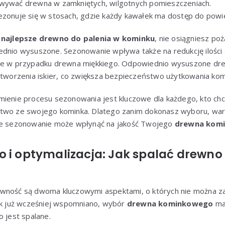
owywać drewna w zamkniętych, wilgotnych pomieszczeniach.
ezonuje się w stosach, gdzie każdy kawałek ma dostęp do powi
z
najlepsze drewno do palenia w kominku
, nie osiągniesz poż
ednio wysuszone. Sezonowanie wpływa także na redukcję ilości 
żne w przypadku drewna miękkiego. Odpowiednio wysuszone dr
 tworzenia iskier, co zwiększa bezpieczeństwo użytkowania kom
mienie procesu sezonowania jest kluczowe dla każdego, kto c
two ze swojego kominka. Dlatego zanim dokonasz wyboru, wart
iwe sezonowanie może wpłynąć na jakość Twojego
drewna kom
o i optymalizacja: Jak spalać drewn
ywność są dwoma kluczowymi aspektami, o których nie można 
Jak już wcześniej wspomniano, wybór
drewna kominkowego
ma 
o jest spalane.