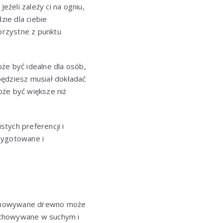
Jeżeli zależy ci na ogniu,
zie dla ciebie
korzystne z punktu
oże być idealne dla osób,
będziesz musiał dokładać
oże być większe niż
stych preferencji i
zygotowane i
zechowywane drewno może
echowywane w suchym i