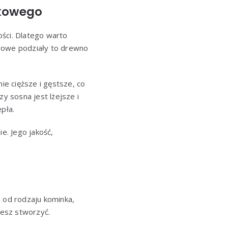
nkowego
ości. Dlatego warto
awowe podziały to drewno
e cięższe i gęstsze, co
y sosna jest lżejsze i
epła.
e. Jego jakość,
 od rodzaju kominka,
cesz stworzyć.