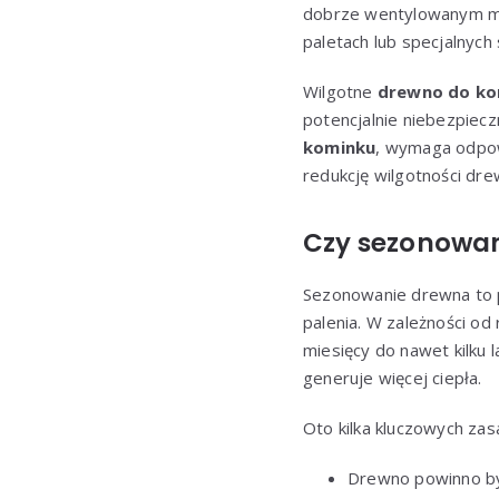
dobrze wentylowanym mie
paletach lub specjalnych
Wilgotne
drewno do ko
potencjalnie niebezpiecz
kominku
, wymaga odpow
redukcję wilgotności dre
Czy sezonowa
Sezonowanie drewna to p
palenia. W zależności o
miesięcy do nawet kilku l
generuje więcej ciepła.
Oto kilka kluczowych za
Drewno powinno by