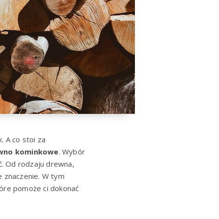
 A co stoi za
wno kominkowe
. Wybór
ć. Od rodzaju drewna,
e znaczenie. W tym
óre pomoże ci dokonać