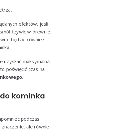
etrza.
ądanych efektów, jeśli
smół i żywic w drewnie,
ewno będzie również
inka.
hce uzyskać maksymalną
o poświęcić czas na
inkowego
.
o do kominka
zapomnieć podczas
znaczenie, ale równie