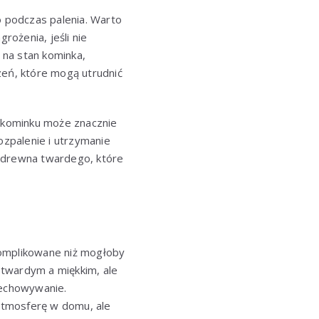
o podczas palenia. Warto
ożenia, jeśli nie
na stan kominka,
zeń, które mogą utrudnić
 kominku może znacznie
ozpalenie i utrzymanie
a drewna twardego, które
komplikowane niż mogłoby
 twardym a miękkim, ale
zechowywanie.
atmosferę w domu, ale