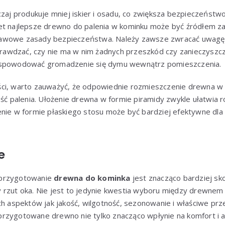
aj produkuje mniej iskier i osadu, co zwiększa bezpieczeństw
t najlepsze drewno do palenia w kominku może być źródłem zagr
awowe zasady bezpieczeństwa. Należy zawsze zwracać uwagę 
sprawdzać, czy nie ma w nim żadnych przeszkód czy zanieczyszc
 spowodować gromadzenie się dymu wewnątrz pomieszczenia.
ści, warto zauważyć, że odpowiednie rozmieszczenie drewna w
ość palenia. Ułożenie drewna w formie piramidy zwykle ułatwia r
enie w formie płaskiego stosu może być bardziej efektywne dl
e
 przygotowanie
drewna do kominka
jest znacząco bardziej s
 rzut oka. Nie jest to jedynie kwestia wyboru między drewnem
ch aspektów jak jakość, wilgotność, sezonowanie i właściwe pr
rzygotowane drewno nie tylko znacząco wpłynie na komfort i 