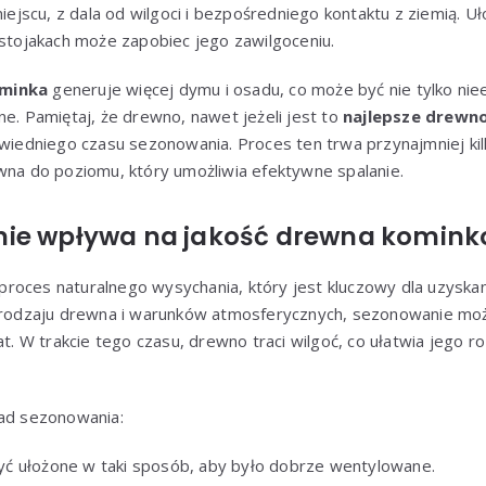
jscu, z dala od wilgoci i bezpośredniego kontaktu z ziemią. U
 stojakach może zapobiec jego zawilgoceniu.
minka
generuje więcej dymu i osadu, co może być nie tylko nie
ne. Pamiętaj, że drewno, nawet jeżeli jest to
najlepsze drewno
iedniego czasu sezonowania. Proces ten trwa przynajmniej kilk
wna do poziomu, który umożliwia efektywne spalanie.
nie wpływa na jakość drewna komin
roces naturalnego wysychania, który jest kluczowy dla uzyskan
d rodzaju drewna i warunków atmosferycznych, sezonowanie moż
at. W trakcie tego czasu, drewno traci wilgoć, co ułatwia jego ro
sad sezonowania:
ć ułożone w taki sposób, aby było dobrze wentylowane.