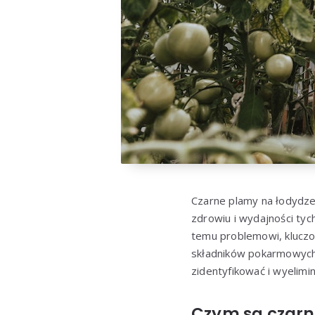
Czarne plamy na łodydze
zdrowiu i wydajności tyc
temu problemowi, kluczo
składników pokarmowych,
zidentyfikować i wyelim
Czym są czarn