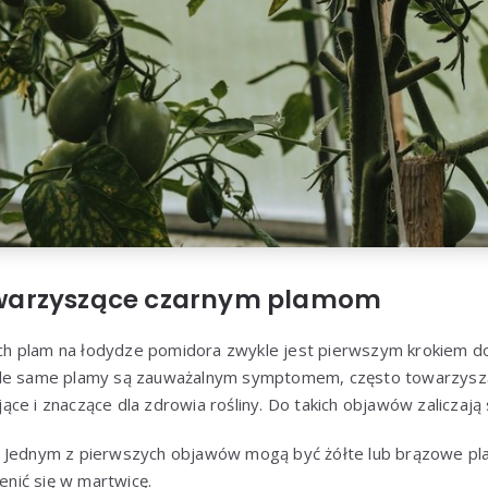
arzyszące czarnym plamom
 plam na łodydze pomidora zwykle jest pierwszym krokiem do
ile same plamy są zauważalnym symptomem, często towarzyszą
ce i znaczące dla zdrowia rośliny. Do takich objawów zaliczają s
: Jednym z pierwszych objawów mogą być żółte lub brązowe plam
nić się w martwicę.