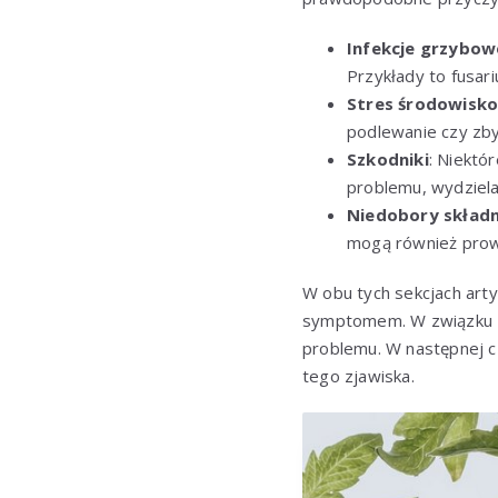
Infekcje grzybow
Przykłady to fusar
Stres środowisk
podlewanie czy zby
Szkodniki
: Niektó
problemu, wydziela
Niedobory skład
mogą również prow
W obu tych sekcjach arty
symptomem. W związku z 
problemu. W następnej c
tego zjawiska.