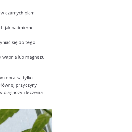
ów czarnych plam.
ch jak nadmierne
zyniać się do tego
ak wapnia lub magnezu
omidora są tylko
głównej przyczyny
 diagnozy i leczenia