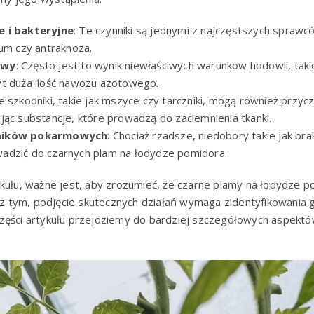
e i bakteryjne
: Te czynniki są jednymi z najczęstszych sprawc
ium czy antraknoza.
owy
: Często jest to wynik niewłaściwych warunków hodowli, taki
t duża ilość nawozu azotowego.
re szkodniki, takie jak mszyce czy tarczniki, mogą również przyc
jąc substancje, które prowadzą do zaciemnienia tkanki.
ników pokarmowych
: Chociaż rzadsze, niedobory takie jak br
adzić do czarnych plam na łodydze pomidora.
kułu, ważne jest, aby zrozumieć, że czarne plamy na łodydze p
tym, podjęcie skutecznych działań wymaga zidentyfikowania 
zęści artykułu przejdziemy do bardziej szczegółowych aspektów