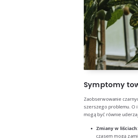
Symptomy tow
Zaobserwowanie czarnych
szerszego problemu. O 
mogą być równie uderzają
Zmiany w liściach
czasem mogą zamie