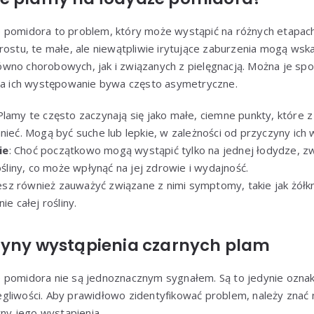
 pomidora to problem, który może wystąpić na różnych etapach 
rostu, te małe, ale niewątpliwie irytujące zaburzenia mogą ws
wno chorobowych, jak i związanych z pielęgnacją. Można je spo
, a ich występowanie bywa często asymetryczne.
 Plamy te często zaczynają się jako małe, ciemne punkty, któr
nieć. Mogą być suche lub lepkie, w zależności od przyczyny ich 
ie
: Choć początkowo mogą wystąpić tylko na jednej łodydze, z
rośliny, co może wpłynąć na jej zdrowie i wydajność.
sz również zauważyć związane z nimi symptomy, takie jak żółknię
ie całej rośliny.
zyny wystąpienia czarnych plam
 pomidora nie są jednoznacznym sygnałem. Są to jedynie oznak
gliwości. Aby prawidłowo zidentyfikować problem, należy znać 
y jego wystąpienia.