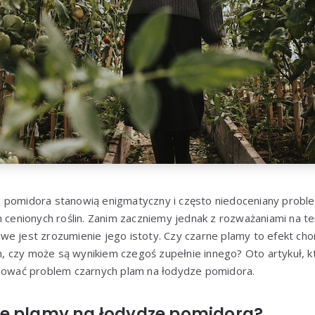
 pomidora stanowią enigmatyczny i często niedoceniany probl
h cenionych roślin. Zanim zaczniemy jednak z rozważaniami na te
we jest zrozumienie jego istoty. Czy czarne plamy to efekt ch
 czy może są wynikiem czegoś zupełnie innego? Oto artykuł, k
inować problem czarnych plam na łodydze pomidora.
e plamy na łodydze pomidora?