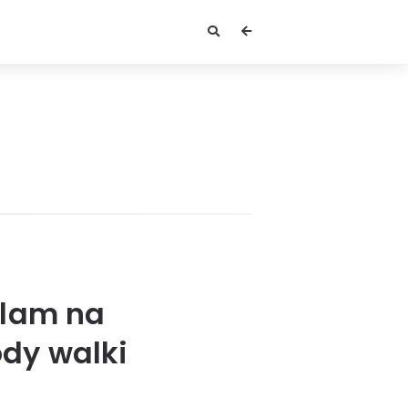
plam na
ody walki