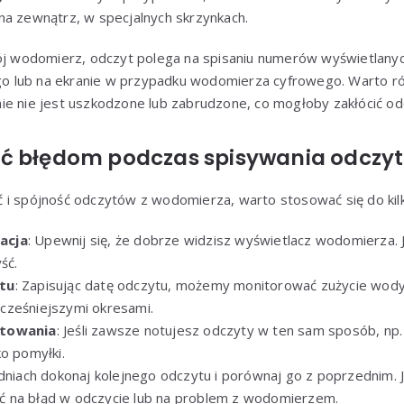
na zewnątrz, w specjalnych skrzynkach.
wój wodomierz, odczyt polega na spisaniu numerów wyświetlany
 lub na ekranie w przypadku wodomierza cyfrowego. Warto ró
ie nie jest uszkodzone lub zabrudzone, co mogłoby zakłócić od
ć błędom podczas spisywania odczy
 i spójność odczytów z wodomierza, warto stosować się do kil
acja
: Upewnij się, że dobrze widzisz wyświetlacz wodomierza. J
ść.
tu
: Zapisując datę odczytu, możemy monitorować zużycie wody
cześniejszymi okresami.
otowania
: Jeśli zawsze notujesz odczyty w ten sam sposób, np.
ko pomyłki.
u dniach dokonaj kolejnego odczytu i porównaj go z poprzednim. Je
 na błąd w odczycie lub na problem z wodomierzem.