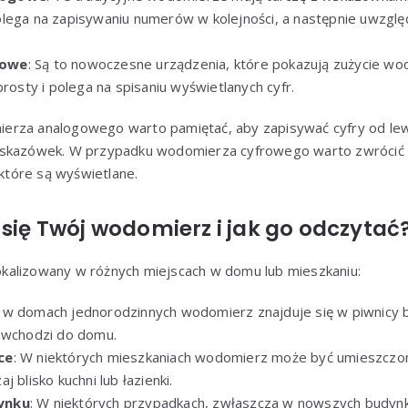
lega na zapisywaniu numerów w kolejności, a następnie uwzględ
rowe
: Są to nowoczesne urządzenia, które pokazują zużycie wo
prosty i polega na spisaniu wyświetlanych cyfr.
rza analogowego warto pamiętać, aby zapisywać cyfry od lew
wskazówek. W przypadku wodomierza cyfrowego warto zwrócić u
 które są wyświetlane.
 się Twój wodomierz i jak go odczytać
alizowany w różnych miejscach w domu lub mieszkaniu:
o w domach jednorodzinnych wodomierz znajduje się w piwnicy b
 wchodzi do domu.
ce
: W niektórych mieszkaniach wodomierz może być umieszczon
 blisko kuchni lub łazienki.
ynku
: W niektórych przypadkach, zwłaszcza w nowszych budy