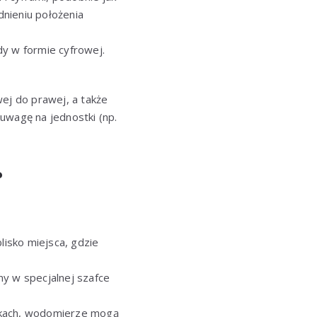
nieniu położenia
dy w formie cyfrowej.
ej do prawej, a także
wagę na jednostki (np.
?
lisko miejsca, gdzie
y w specjalnej szafce
nkach, wodomierze mogą