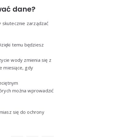
ować dane?
 skutecznie zarządzać
Dzięki temu będziesz
użycie wody zmienia się z
e miesiące, gdy
zeciętnym
tórych można wprowadzić
yniasz się do ochrony