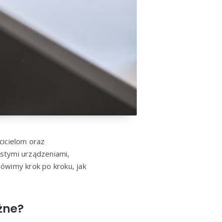
icielom oraz
stymi urządzeniami,
wimy krok po kroku, jak
żne?