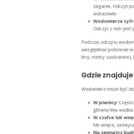
zegarek. Odczyt po
wskazówki.
Wodomierze cyf
Odczyt z nich jest 
Podczas odczytu wodomie
uwzględniać położenie 
litry, metry sześcienne),
Gdzie znajduje
Wodomierz może być zlok
W piwnicy
: Częst
główna linia wodna
W szafce lub wnę
lub wnęce, zazwyczaj
Na zewnątrz bud