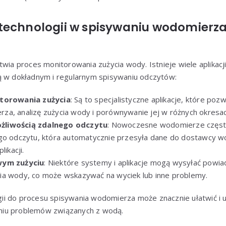
echnologii w spisywaniu wodomierza: 
twia proces monitorowania zużycia wody. Istnieje wiele aplikacj
ą w dokładnym i regularnym spisywaniu odczytów:
itorowania zużycia
: Są to specjalistyczne aplikacje, które po
a, analizę zużycia wody i porównywanie jej w różnych okresac
żliwością zdalnego odczytu
: Nowoczesne wodomierze częs
go odczytu, która automatycznie przesyła dane do dostawcy w
likacji.
wym zużyciu
: Niektóre systemy i aplikacje mogą wysyłać powi
ia wody, co może wskazywać na wyciek lub inne problemy.
i do procesu spisywania wodomierza może znacznie ułatwić i u
iu problemów związanych z wodą.