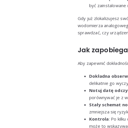
być zainstalowane 
Gdy już zlokalizujesz s
wodomierza analogowego
sprawdzać, czy urządzen
Jak zapobiega
Aby zapewnić dokładność
Dokładna obserw
delikatnie go wyczy
Notuj datę odczy
porównywać je z w
Stały schemat n
zmniejsza się ryzy
Kontrola
: Po kilk
może to wskazywać