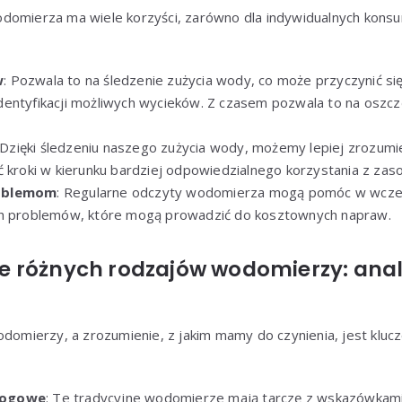
domierza ma wiele korzyści, zarówno dla indywidualnych konsum
w
: Pozwala to na śledzenie zużycia wody, co może przyczynić si
entyfikacji możliwych wycieków. Z czasem pozwala to na oszcz
 Dzięki śledzeniu naszego zużycia wody, możemy lepiej zrozum
ć kroki w kierunku bardziej odpowiedzialnego korzystania z zas
oblemom
: Regularne odczyty wodomierza mogą pomóc w wcze
ch problemów, które mogą prowadzić do kosztownych napraw.
 różnych rodzajów wodomierzy: ana
wodomierzy, a zrozumienie, z jakim mamy do czynienia, jest kl
logowe
: Te tradycyjne wodomierze mają tarczę z wskazówkami 