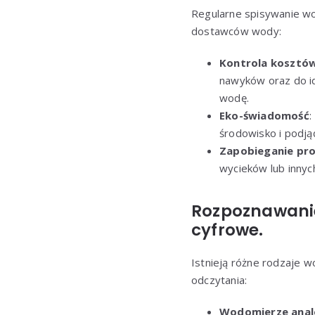
Regularne spisywanie wo
dostawców wody:
Kontrola kosztó
nawyków oraz do id
wodę.
Eko-świadomość
:
środowisko i podją
Zapobieganie pr
wycieków lub inny
Rozpoznawanie
cyfrowe.
Istnieją różne rodzaje 
odczytania:
Wodomierze ana