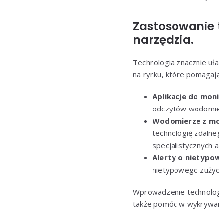
Zastosowanie t
narzędzia.
Technologia znacznie uła
na rynku, które pomagaj
Aplikacje do mon
odczytów wodomierz
Wodomierze z mo
technologię zdalne
specjalistycznych ap
Alerty o nietypo
nietypowego zużyc
Wprowadzenie technologi
także pomóc w wykrywan