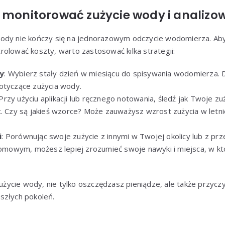
e monitorować zużycie wody i analiz
ody nie kończy się na jednorazowym odczycie wodomierza. Aby
olować koszty, warto zastosować kilka strategii:
y
: Wybierz stały dzień w miesiącu do spisywania wodomierza. 
otyczące zużycia wody.
 Przy użyciu aplikacji lub ręcznego notowania, śledź jak Twoje z
c. Czy są jakieś wzorce? Może zauważysz wzrost zużycia w letni
i
: Porównując swoje zużycie z innymi w Twojej okolicy lub z pr
owym, możesz lepiej zrozumieć swoje nawyki i miejsca, w k
 zużycie wody, nie tylko oszczędzasz pieniądze, ale także przycz
szłych pokoleń.