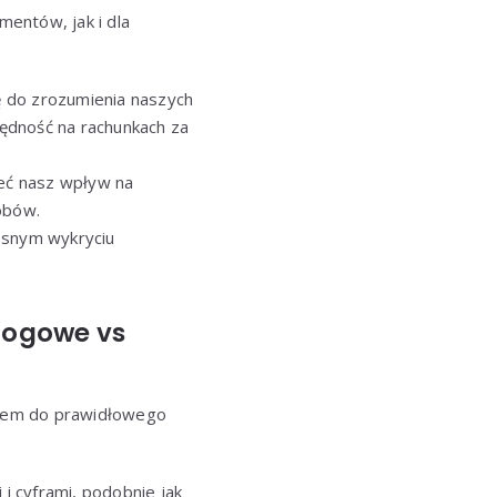
entów, jak i dla
ę do zrozumienia naszych
ędność na rachunkach za
ieć nasz wpływ na
obów.
snym wykryciu
logowe vs
uczem do prawidłowego
i cyframi, podobnie jak