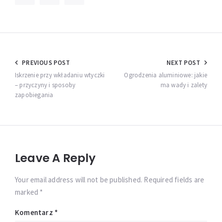
Nawigacja
PREVIOUS POST
NEXT POST
wpisu
Iskrzenie przy wkładaniu wtyczki
Ogrodzenia aluminiowe: jakie
– przyczyny i sposoby
ma wady i zalety
zapobiegania
Leave A Reply
Your email address will not be published. Required fields are
marked *
Komentarz
*