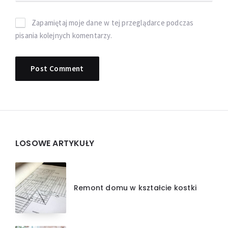
Zapamiętaj moje dane w tej przeglądarce podczas
pisania kolejnych komentarzy.
Widgets
LOSOWE ARTYKUŁY
Remont domu w kształcie kostki