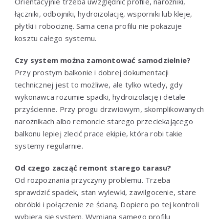
Orientacyjnie trzeba uwzględnić profile, narożniki,
łączniki, odbojniki, hydroizolację, wsporniki lub kleje,
płytki i robociznę. Sama cena profilu nie pokazuje
kosztu całego systemu.
Czy system można zamontować samodzielnie?
Przy prostym balkonie i dobrej dokumentacji
technicznej jest to możliwe, ale tylko wtedy, gdy
wykonawca rozumie spadki, hydroizolację i detale
przyścienne. Przy progu drzwiowym, skomplikowanych
narożnikach albo remoncie starego przeciekającego
balkonu lepiej zlecić prace ekipie, która robi takie
systemy regularnie.
Od czego zacząć remont starego tarasu?
Od rozpoznania przyczyny problemu. Trzeba
sprawdzić spadek, stan wylewki, zawilgocenie, stare
obróbki i połączenie ze ścianą. Dopiero po tej kontroli
wybiera się system. Wymiana samego profilu