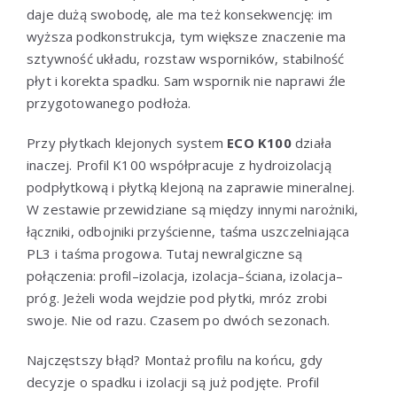
daje dużą swobodę, ale ma też konsekwencję: im
wyższa podkonstrukcja, tym większe znaczenie ma
sztywność układu, rozstaw wsporników, stabilność
płyt i korekta spadku. Sam wspornik nie naprawi źle
przygotowanego podłoża.
Przy płytkach klejonych system
ECO K100
działa
inaczej. Profil K100 współpracuje z hydroizolacją
podpłytkową i płytką klejoną na zaprawie mineralnej.
W zestawie przewidziane są między innymi narożniki,
łączniki, odbojniki przyścienne, taśma uszczelniająca
PL3 i taśma progowa. Tutaj newralgiczne są
połączenia: profil–izolacja, izolacja–ściana, izolacja–
próg. Jeżeli woda wejdzie pod płytki, mróz zrobi
swoje. Nie od razu. Czasem po dwóch sezonach.
Najczęstszy błąd? Montaż profilu na końcu, gdy
decyzje o spadku i izolacji są już podjęte. Profil