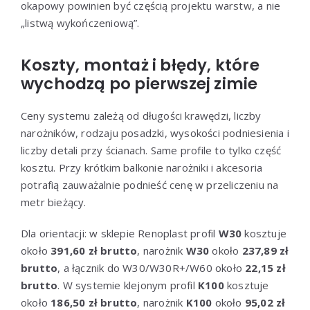
okapowy powinien być częścią projektu warstw, a nie
„listwą wykończeniową”.
Koszty, montaż i błędy, które
wychodzą po pierwszej zimie
Ceny systemu zależą od długości krawędzi, liczby
narożników, rodzaju posadzki, wysokości podniesienia i
liczby detali przy ścianach. Same profile to tylko część
kosztu. Przy krótkim balkonie narożniki i akcesoria
potrafią zauważalnie podnieść cenę w przeliczeniu na
metr bieżący.
Dla orientacji: w sklepie Renoplast profil
W30
kosztuje
około
391,60 zł brutto
, narożnik
W30
około
237,89 zł
brutto
, a łącznik do W30/W30R+/W60 około
22,15 zł
brutto
. W systemie klejonym profil
K100
kosztuje
około
186,50 zł brutto
, narożnik
K100
około
95,02 zł