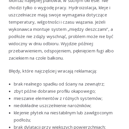
Montaż najlepiej planować w suchym okresie. Nie
chodzi tylko o wygodę pracy. Hydroizolacja, kleje i
uszczelniacze mają swoje wymagania dotyczące
temperatury, wilgotności i czasu wiązania. Jeżeli
wykonawca montuje system „między deszczami”, a
podłoże nie zdąży wyschnąć, problem może nie być
widoczny w dniu odbioru. Wyjdzie później:
przebarwieniem, odspojeniem, pęknięciem fugi albo
zaciekiem na czole balkonu.
Błędy, które najczęściej wracają reklamacją:
brak realnego spadku od ściany na zewnątrz;
zbyt późne dobranie profilu okapowego;
mieszanie elementów z różnych systemów;
niedokładne uszczelnienie narożników;
klejenie płytek na niestabilnym lub zawilgoconym
podłożu;
brak dylatacji przy większych powierzchniach;