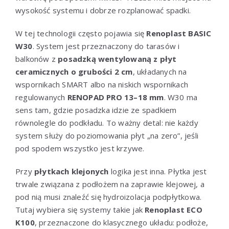
wysokość systemu i dobrze rozplanować spadki.
W tej technologii często pojawia się
Renoplast BASIC
W30
. System jest przeznaczony do tarasów i
balkonów z
posadzką wentylowaną z płyt
ceramicznych o grubości 2 cm
, układanych na
wspornikach SMART albo na niskich wspornikach
regulowanych
RENOPAD PRO 13–18 mm
. W30 ma
sens tam, gdzie posadzka idzie ze spadkiem
równolegle do podkładu. To ważny detal: nie każdy
system służy do poziomowania płyt „na zero”, jeśli
pod spodem wszystko jest krzywe.
Przy
płytkach klejonych
logika jest inna. Płytka jest
trwale związana z podłożem na zaprawie klejowej, a
pod nią musi znaleźć się hydroizolacja podpłytkowa.
Tutaj wybiera się systemy takie jak
Renoplast ECO
K100
, przeznaczone do klasycznego układu: podłoże,