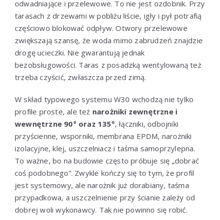
odwadniające i przelewowe. To nie jest ozdobnik. Przy
tarasach z drzewami w pobliżu liście, igły i pył potrafią
częściowo blokować odpływ. Otwory przelewowe
zwiększają szansę, że woda mimo zabrudzeń znajdzie
drogę ucieczki. Nie gwarantują jednak
bezobsługowości. Taras z posadzką wentylowaną też
trzeba czyścić, zwłaszcza przed zimą.
W skład typowego systemu W30 wchodzą nie tylko
profile proste, ale też
narożniki zewnętrzne i
wewnętrzne 90° oraz 135°
, łączniki, odbojniki
przyścienne, wsporniki, membrana EPDM, narożniki
izolacyjne, klej, uszczelniacz i taśma samoprzylepna.
To ważne, bo na budowie często próbuje się „dobrać
coś podobnego”. Zwykle kończy się to tym, że profil
jest systemowy, ale narożnik już dorabiany, taśma
przypadkowa, a uszczelnienie przy ścianie zależy od
dobrej woli wykonawcy. Tak nie powinno się robić.