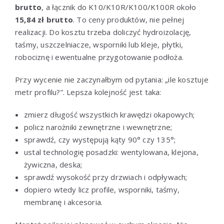
brutto
, a łącznik do K10/K10R/K100/K100R około
15,84 zł brutto
. To ceny produktów, nie pełnej
realizacji. Do kosztu trzeba doliczyć hydroizolację,
taśmy, uszczelniacze, wsporniki lub kleje, płytki,
robociznę i ewentualne przygotowanie podłoża.
Przy wycenie nie zaczynałbym od pytania: „ile kosztuje
metr profilu?”. Lepsza kolejność jest taka:
zmierz długość wszystkich krawędzi okapowych;
policz narożniki zewnętrzne i wewnętrzne;
sprawdź, czy występują kąty 90° czy 135°;
ustal technologię posadzki: wentylowana, klejona,
żywiczna, deska;
sprawdź wysokość przy drzwiach i odpływach;
dopiero wtedy licz profile, wsporniki, taśmy,
membranę i akcesoria.