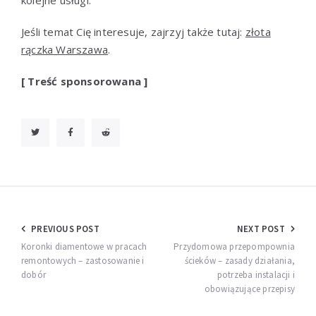
Jeśli temat Cię interesuje, zajrzyj także tutaj:
złota
rączka Warszawa
.
[ Treść sponsorowana ]
Nawigacja
PREVIOUS POST
NEXT POST
wpisu
Koronki diamentowe w pracach
Przydomowa przepompownia
remontowych – zastosowanie i
ścieków – zasady działania,
dobór
potrzeba instalacji i
obowiązujące przepisy