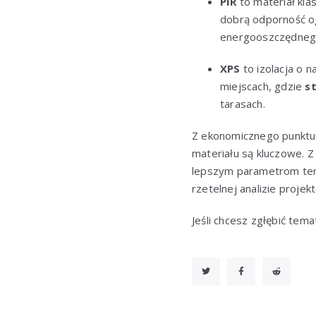
PIR
to materiał kla
dobrą odporność o
energooszczędneg
XPS
to izolacja o 
miejscach, gdzie
s
tarasach.
Z ekonomicznego punktu
materiału są kluczowe. Z
lepszym parametrom term
rzetelnej analizie proj
Jeśli chcesz zgłębić tem