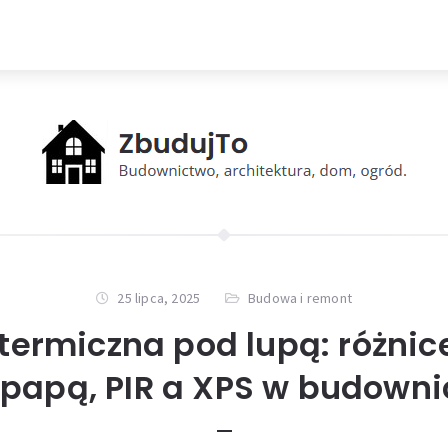
25 lipca, 2025
Budowa i remont
 termiczna pod lupą: różni
opapą, PIR a XPS w budowni