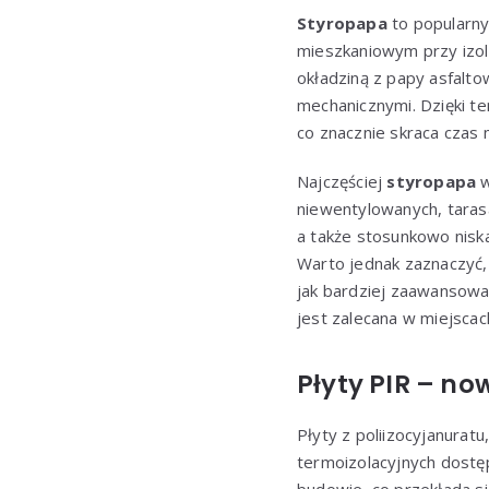
Styropapa
to popularny
mieszkaniowym przy izola
okładziną z papy asfalto
mechanicznymi. Dzięki t
co znacznie skraca czas 
Najczęściej
styropapa
w
niewentylowanych, tarasa
a także stosunkowo niska
Warto jednak zaznaczyć, 
jak bardziej zaawansowan
jest zalecana w miejsca
Płyty PIR – n
Płyty z poliizocyjanuratu
termoizolacyjnych dostęp