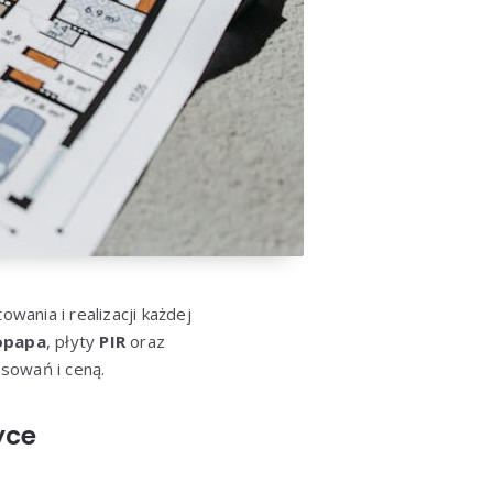
ania i realizacji każdej
opapa
, płyty
PIR
oraz
osowań i ceną.
yce