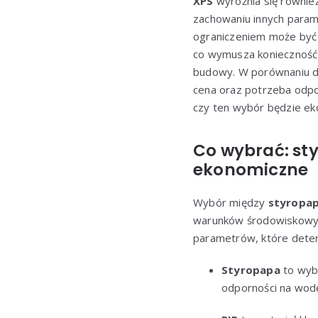
XPS
wyróżnia się równie
zachowaniu innych param
ograniczeniem może być 
co wymusza konieczność 
budowy. W porównaniu 
cena oraz potrzeba odpo
czy ten wybór będzie ek
Co wybrać: sty
ekonomiczne
Wybór między
styropa
warunków środowiskowych
parametrów, które dete
Styropapa
to wybó
odporności na wodę