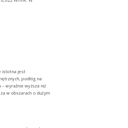
do 0,022 W/mK. W
istotna jest
wnętrznych, podłóg na
 – wyraźnie wyższa niż
cza w obszarach o dużym