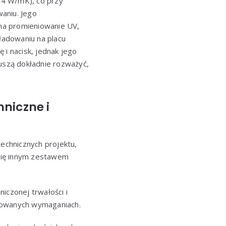
34 W/mK), co przy
aniu. Jego
na promieniowanie UV,
ładowaniu na placu
i nacisk, jednak jego
uszą dokładnie rozważyć,
niczne i
echnicznych projektu,
się innym zestawem
czonej trwałości i
rkowanych wymaganiach.