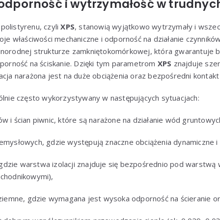
– odporność i wytrzymałość w trudny
olistyrenu, czyli
XPS
, stanowią wyjątkowo wytrzymały i wszec
woje właściwości mechaniczne i odporność na działanie czynnikó
dnorodnej strukturze zamkniętokomórkowej, która gwarantuje b
dporność na ściskanie. Dzięki tym parametrom
XPS
znajduje sze
acja narażona jest na duże obciążenia oraz bezpośredni kontakt 
gólnie często wykorzystywany w następujących sytuacjach:
ów i ścian piwnic, które są narażone na działanie wód gruntowyc
zemysłowych, gdzie występują znaczne obciążenia dynamiczne i 
dzie warstwa izolacji znajduje się bezpośrednio pod warstwą
 chodnikowymi),
naziemne, gdzie wymagana jest wysoka odporność na ścieranie or