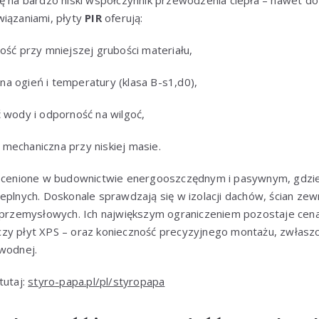
ię na bardzo niski współczynnik przewodzenia ciepła – nawet 
wiązaniami, płyty
PIR
oferują:
ość przy mniejszej grubości materiału,
a ogień i temperatury (klasa B-s1,d0),
ć wody i odporność na wilgoć,
mechaniczna przy niskiej masie.
 cenione w budownictwie energooszczędnym i pasywnym, gdzie 
eplnych. Doskonale sprawdzają się w izolacji dachów, ścian ze
i przemysłowych. Ich największym ograniczeniem pozostaje cena
zy płyt XPS – oraz konieczność precyzyjnego montażu, zwłasz
 wodnej.
tutaj:
styro-papa.pl/pl/styropapa