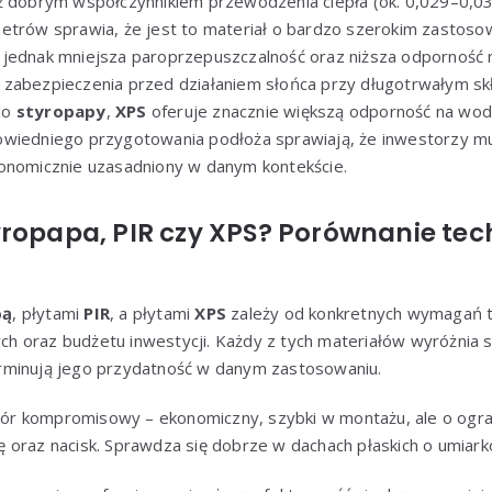
ż dobrym współczynnikiem przewodzenia ciepła (ok. 0,029–0,0
etrów sprawia, że jest to materiał o bardzo szerokim zastosow
jednak mniejsza paroprzepuszczalność oraz niższa odporność 
zabezpieczenia przed działaniem słońca przy długotrwałym sk
do
styropapy
,
XPS
oferuje znacznie większą odporność na wodę 
wiedniego przygotowania podłoża sprawiają, że inwestorzy m
onomicznie uzasadniony w danym kontekście.
ropapa, PIR czy XPS? Porównanie tech
pą
, płytami
PIR
, a płytami
XPS
zależy od konkretnych wymagań t
 oraz budżetu inwestycji. Każdy z tych materiałów wyróżnia 
rminują jego przydatność w danym zastosowaniu.
r kompromisowy – ekonomiczny, szybki w montażu, ale o ograni
 oraz nacisk. Sprawdza się dobrze w dachach płaskich o umia