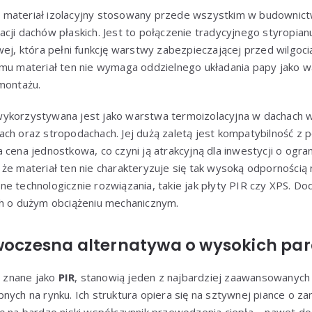
 materiał izolacyjny stosowany przede wszystkim w budowni
cji dachów płaskich. Jest to połączenie tradycyjnego styropianu
wej, która pełni funkcję warstwy zabezpieczającej przed wilgoci
emu materiał ten nie wymaga oddzielnego układania papy jako w
montażu.
ykorzystywana jest jako warstwa termoizolacyjna w dachach w
ch oraz stropodachach. Jej dużą zaletą jest kompatybilność z p
 cena jednostkowa, co czyni ją atrakcyjną dla inwestycji o ogr
że materiał ten nie charakteryzuje się tak wysoką odpornością 
e technologicznie rozwiązania, takie jak płyty PIR czy XPS. D
ch o dużym obciążeniu mechanicznym.
owoczesna alternatywa o wysokich p
, znane jako
PIR
, stanowią jeden z najbardziej zaawansowanych
nych na rynku. Ich struktura opiera się na sztywnej piance o 