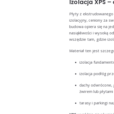
Izolacja XPS 
Płyty z ekstrudowanego p
izolacyjny, ceniony za s
budowa opiera się na je
nasiąkliwości i wysoką o
wszędzie tam, gdzie izol
Materiał ten jest szcze
izolacja fundament
izolacja podłóg pr
dachy odwrócone, g
żwirem lub płytami
tarasy i parkingi 