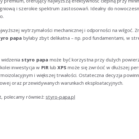
sy premium, oferujący najwyższą efektywność cieplną przy mini
gniową i szerokie spektrum zastosowań. Idealny do nowocze
o.
najwyższej wytrzymałości mechanicznej i odporności na wilgoć. 
tyro papa
byłaby zbyt delikatna – np. pod fundamentami, w str
 widzenia
styro papa
może być korzystna przy dużych powierz
 kolei inwestycja w
PIR
lub
XPS
może się zwrócić w dłuższej per
oizolacyjnym i większej trwałości. Ostateczna decyzja powinn
ektowej oraz przewidywanych warunkach eksploatacyjnych.
at, polecamy również:
styro-papa.pl