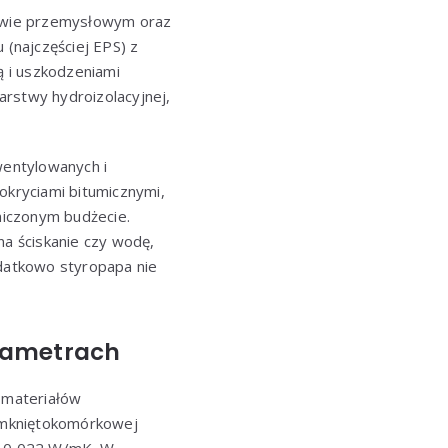
ctwie przemysłowym oraz
 (najczęściej EPS) z
ą i uszkodzeniami
arstwy hydroizolacyjnej,
entylowanych i
okryciami bitumicznymi,
aniczonym budżecie.
na ściskanie czy wodę,
odatkowo styropapa nie
arametrach
 materiałów
zamkniętokomórkowej