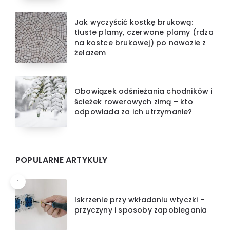
Jak wyczyścić kostkę brukową:
tłuste plamy, czerwone plamy (rdza
na kostce brukowej) po nawozie z
żelazem
Obowiązek odśnieżania chodników i
ścieżek rowerowych zimą – kto
odpowiada za ich utrzymanie?
POPULARNE ARTYKUŁY
1
Iskrzenie przy wkładaniu wtyczki –
przyczyny i sposoby zapobiegania