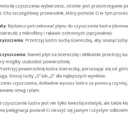
 metodę czyszczenia wybierzesz, istotne jest przestrzeganie 
ki. Oto szczegółowy przewodnik, który pomoże Ci w tym proces
ały
: Będziesz potrzebować płynu do czyszczenia lustra (domo
ciereczki z mikrofibry i rękawic ochronnych (opcjonalnie).
czyszczenia
: Przetrzyj lustro suchą ściereczką, aby usunąć luźny 
 czyszczenia
: Nanieś płyn na ściereczkę i delikatnie przetrzyj lu
óry mógłby uszkodzić powierzchnię.
 Przetrzyj powierzchnię lustra ściereczką, poruszając się od gó
ugą. Stosuj ruchy „S” lub „Z” dla najlepszych wyników.
czeniu czyszczenia, dokładnie wysusz lustro za pomocą czystej, 
awaniu smug i plam.
czyszczenie lustra jest nie tylko kwestią estetyki, ale także k
na pielęgnacja pozwoli Ci cieszyć się jasnym i czystym odbiciem 