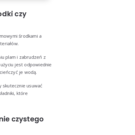
dki czy
domowymi środkami a
teriałów.
niu plam i zabrudzeń z
h użyciu jest odpowiednie
cieńczyć je wodą.
y skutecznie usuwać
adniki, które
nie czystego