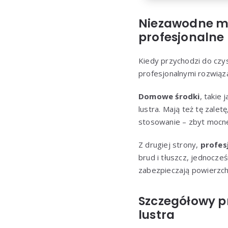
Niezawodne me
profesjonalne
Kiedy przychodzi do czy
profesjonalnymi rozwiąza
Domowe środki
, takie
lustra. Mają też tę zale
stosowanie – zbyt mocne
Z drugiej strony,
profes
brud i tłuszcz, jednocze
zabezpieczają powierzch
Szczegółowy p
lustra