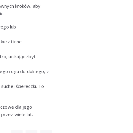
pewnych kroków, aby
ie:
wego lub
kurz i inne
stro, unikając zbyt
rnego rogu do dolnego, z
suchej ściereczki. To
luczowe dla jego
przez wiele lat.