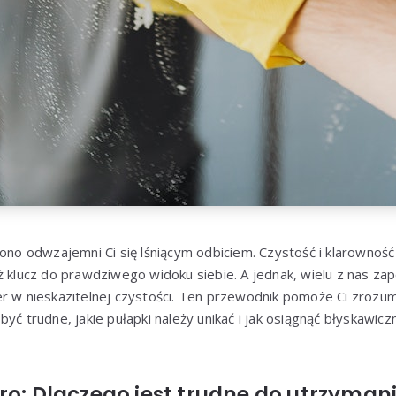
ono odwzajemni Ci się lśniącym odbiciem. Czystość i klarowność l
ż klucz do prawdziwego widoku siebie. A jednak, wielu z nas zap
r w nieskazitelnej czystości. Ten przewodnik pomoże Ci zrozum
yć trudne, jakie pułapki należy unikać i jak osiągnąć błyskawicz
ro: Dlaczego jest trudne do utrzymani