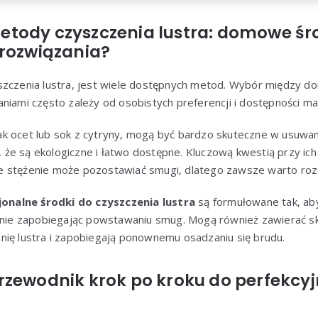
tody czyszczenia lustra: domowe śro
 rozwiązania?
szczenia lustra, jest wiele dostępnych metod. Wybór między 
niami często zależy od osobistych preferencji i dostępności ma
 jak ocet lub sok z cytryny, mogą być bardzo skuteczne w usuwa
tę, że są ekologiczne i łatwo dostępne. Kluczową kwestią przy ic
 stężenie może pozostawiać smugi, dlatego zawsze warto roz
jonalne środki do czyszczenia lustra
są formułowane tak, ab
śnie zapobiegając powstawaniu smug. Mogą również zawierać skł
nię lustra i zapobiegają ponownemu osadzaniu się brudu.
rzewodnik krok po kroku do perfekcyj