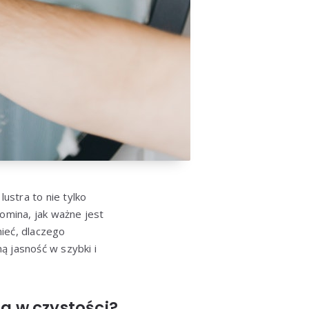
ustra to nie tylko
omina, jak ważne jest
ieć, dlaczego
ną jasność w szybki i
a w czystości?