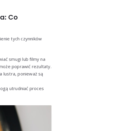
a: Co
ienie tych czynników
iać smugi lub filmy na
 może poprawić rezultaty.
ia lustra, ponieważ są
mogą utrudniać proces