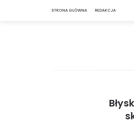
STRONA GŁÓWNA
REDAKCJA
Błys
s