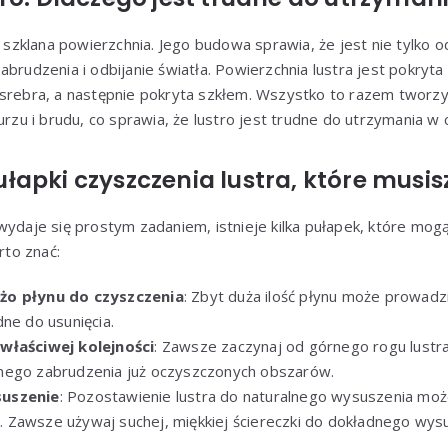
ko szklana powierzchnia. Jego budowa sprawia, że jest nie tylko
abrudzenia i odbijanie światła. Powierzchnia lustra jest pokryt
 srebra, a następnie pokryta szkłem. Wszystko to razem tworzy 
urzu i brudu, co sprawia, że lustro jest trudne do utrzymania w 
apki czyszczenia lustra, które musis
wydaje się prostym zadaniem, istnieje kilka pułapek, które mogą
rto znać:
żo płynu do czyszczenia
: Zbyt duża ilość płynu może prowad
ne do usunięcia.
właściwej kolejności
: Zawsze zaczynaj od górnego rogu lustra 
nego zabrudzenia już oczyszczonych obszarów.
suszenie
: Pozostawienie lustra do naturalnego wysuszenia mo
Zawsze używaj suchej, miękkiej ściereczki do dokładnego wysu