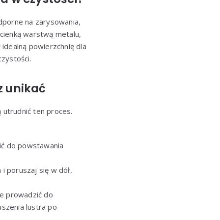
 odporne na zarysowania,
a cienką warstwą metalu,
idealną powierzchnię dla
czystości.
z unikać
 utrudnić ten proces.
zić do powstawania
i poruszaj się w dół,
że prowadzić do
szenia lustra po