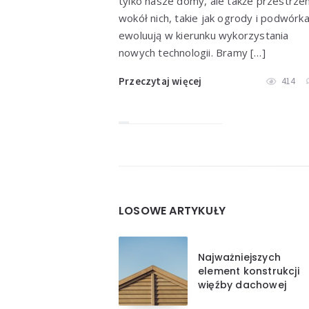
tylko nasze domy, ale także przestrze
wokół nich, takie jak ogrody i podwórka
ewoluują w kierunku wykorzystania
nowych technologii. Bramy […]
Przeczytaj więcej
414
Widgets
LOSOWE ARTYKUŁY
Najważniejszych
element konstrukcji
więźby dachowej