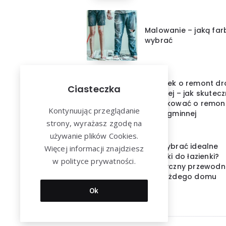
Malowanie – jaką far
wybrać
Wniosek o remont dr
Ciasteczka
gminnej – jak skutecz
wnioskować o remon
Kontynuując przeglądanie
drogi gminnej
strony, wyrażasz zgodę na
używanie plików Cookies.
Jak wybrać idealne
Więcej informacji znajdziesz
ręczniki do łazienki?
w polityce prywatności.
Praktyczny przewodn
dla każdego domu
Ok