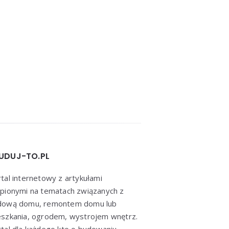
UDUJ-TO.PL
tal internetowy z artykułami
pionymi na tematach związanych z
dową domu, remontem domu lub
szkania, ogrodem, wystrojem wnętrz.
tal dla każdego kto o budowaniu,