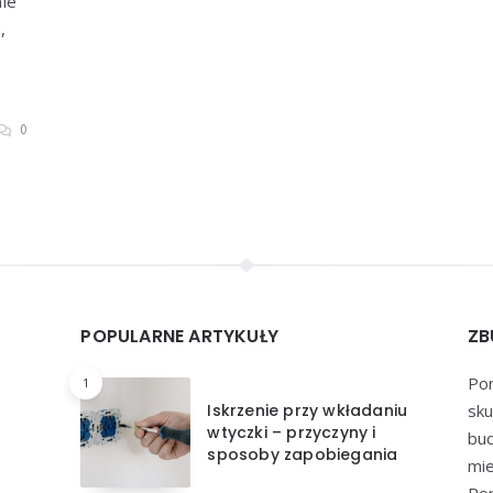
nie
,
0
POPULARNE ARTYKUŁY
ZB
Por
1
Iskrzenie przy wkładaniu
sku
wtyczki – przyczyny i
bu
sposoby zapobiegania
mie
Por