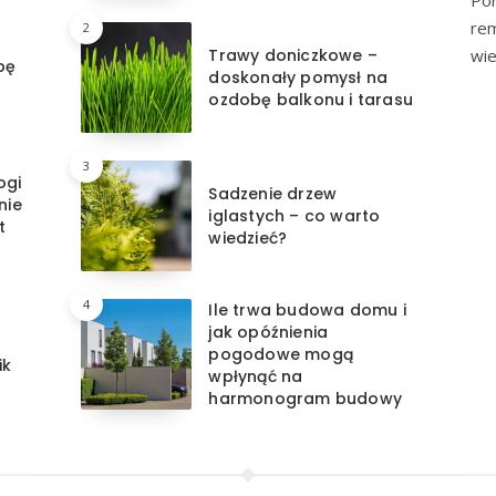
re
2
Trawy doniczkowe –
wie
bę
doskonały pomysł na
ozdobę balkonu i tarasu
3
ogi
Sadzenie drzew
nie
iglastych – co warto
t
wiedzieć?
4
Ile trwa budowa domu i
jak opóźnienia
pogodowe mogą
ik
wpłynąć na
harmonogram budowy